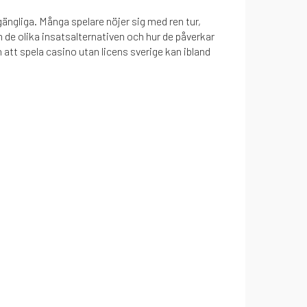
ängliga. Många spelare nöjer sig med ren tur,
 de olika insatsalternativen och hur de påverkar
h att spela
casino utan licens sverige
kan ibland