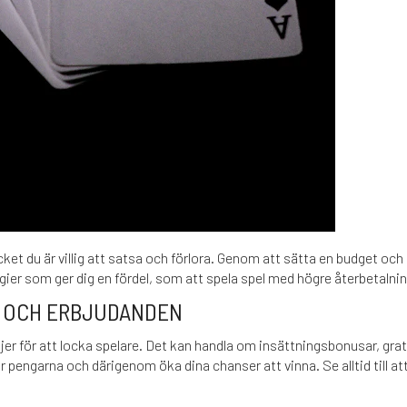
cket du är villig att satsa och förlora. Genom att sätta en budget och h
egier som ger dig en fördel, som att spela spel med högre återbetalni
R OCH ERBJUDANDEN
r för att locka spelare. Det kan handla om insättningsbonusar, grat
 pengarna och därigenom öka dina chanser att vinna. Se alltid till att