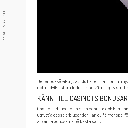
PREVIOUS ARTICLE
Det är också viktigt att du har en plan för hur my
och undvika stora förluster. Använd dig av strat
KÄNN TILL CASINOTS BONUSA
Casinon erbjuder ofta olika bonusar och kampanje
utnyttja dessa erbjudanden kan du få mer spel för
använda bonusarna på bästa sätt.