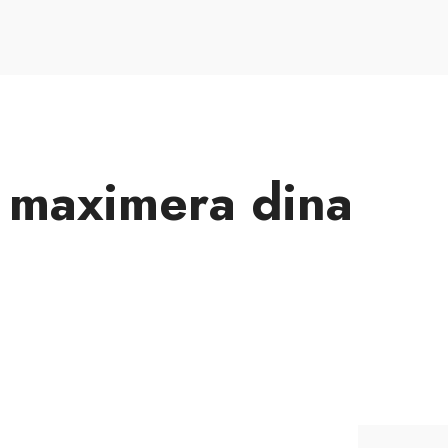
ACCEDE A
NUESTRAS GUIAS
 maximera dina