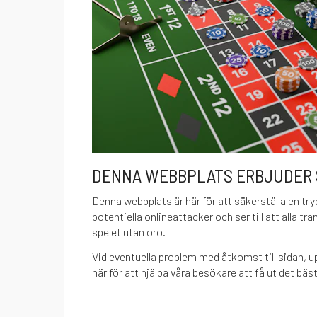
ÚLTIMAS GUÍAS
REGÍSTRATE EN
NUESTRO NEWSLETTER
DENNA WEBBPLATS ERBJUDER 
Denna webbplats är här för att säkerställa en tr
De cero a Ironman
Quiénes S
potentiella onlineattacker och ser till att alla t
spelet utan oro.
Testimonios
Políticas d
Vid eventuella problem med åtkomst till sidan, u
Desbloquea tu potencial
Términos de
här för att hjälpa våra besökare att få ut det bäs
© Copyright Cuestión De Ganas - Todos los derechos reservados.