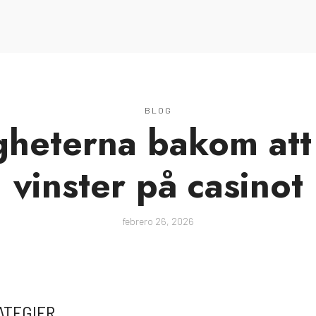
Podcast
Recursos
Blog
Contacto
BLOG
gheterna bakom att
vinster på casinot
febrero 26, 2026
ATEGIER