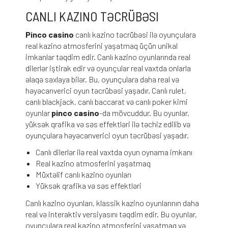
CANLI KAZINO TƏCRÜBƏSI
Pinco casino
canlı kazino təcrübəsi ilə oyunçulara
real kazino atmosferini yaşatmaq üçün unikal
imkanlar təqdim edir. Canlı kazino oyunlarında real
dilerlər iştirak edir və oyunçular real vaxtda onlarla
əlaqə saxlaya bilər. Bu, oyunçulara daha real və
həyəcanverici oyun təcrübəsi yaşadır. Canlı rulet,
canlı blackjack, canlı baccarat və canlı poker kimi
oyunlar
pinco casino
-da mövcuddur. Bu oyunlar,
yüksək qrafika və səs effektləri ilə təchiz edilib və
oyunçulara həyəcanverici oyun təcrübəsi yaşadır.
Canlı dilerlər ilə real vaxtda oyun oynama imkanı
Real kazino atmosferini yaşatmaq
Müxtəlif canlı kazino oyunları
Yüksək qrafika və səs effektləri
Canlı kazino oyunları, klassik kazino oyunlarının daha
real və interaktiv versiyasını təqdim edir. Bu oyunlar,
oyunçulara real kazino atmosferini yaşatmaq və