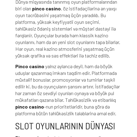
Dünya miqyasında tanınmış oyun platformalarından
biri olan
pinco casino
, öz istifadəçilərinə ən yaxşı
oyun təcrübəsini yaşatmaq üçün yaradılıb. Bu
platforma, yüksək keyfiyyətli oyun seçimi,
təhlükəsiz ödəniş sistemləri və müştəri dəstəyi ilə
fərqlənir. Oyunçular burada həm klassik kazino
oyunlarını, həm də ən yeni slot oyunlarını tapa bilərlər.
Hər oyun, real kazino atmosferini yaşatmaq üçün
yüksək qrafika və səs effektləri ilə təchiz edilib.
Pinco casino
yalnız əyləncə deyil, həm də böyük
uduşlar qazanmaq imkanı təqdim edir. Platformada
müxtəlif bonuslar, promosyonlar və turnirlər təşkil
edilir ki, bu da oyunçuların şansını artırır. İstifadəçilər
hər zaman öz sevdiyi oyunları oynaya və böyük pul
mükafatları qazana bilər. Təhlükəsizlik və etibarlılıq
pinco casino
-nun prioritetləridir, buna görə də
platforma bütün təhlükəsizlik tələblərinə əməl edir.
SLOT OYUNLARININ DÜNYASI