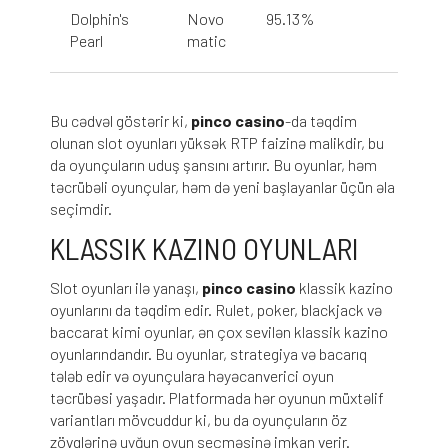
Dolphin's
Novo
95.13%
Pearl
matic
Bu cədvəl göstərir ki,
pinco casino
-da təqdim
olunan slot oyunları yüksək RTP faizinə malikdir, bu
da oyunçuların uduş şansını artırır. Bu oyunlar, həm
təcrübəli oyunçular, həm də yeni başlayanlar üçün əla
seçimdir.
KLASSIK KAZINO OYUNLARI
Slot oyunları ilə yanaşı,
pinco casino
klassik kazino
oyunlarını da təqdim edir. Rulet, poker, blackjack və
baccarat kimi oyunlar, ən çox sevilən klassik kazino
oyunlarındandır. Bu oyunlar, strategiya və bacarıq
tələb edir və oyunçulara həyəcanverici oyun
təcrübəsi yaşadır. Platformada hər oyunun müxtəlif
variantları mövcuddur ki, bu da oyunçuların öz
zövqlərinə uyğun oyun seçməsinə imkan verir.