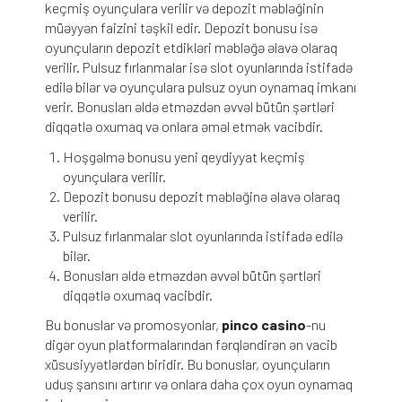
keçmiş oyunçulara verilir və depozit məbləğinin
müəyyən faizini təşkil edir. Depozit bonusu isə
oyunçuların depozit etdikləri məbləğə əlavə olaraq
verilir. Pulsuz fırlanmalar isə slot oyunlarında istifadə
edilə bilər və oyunçulara pulsuz oyun oynamaq imkanı
verir. Bonusları əldə etməzdən əvvəl bütün şərtləri
diqqətlə oxumaq və onlara əməl etmək vacibdir.
Hoşgəlmə bonusu yeni qeydiyyat keçmiş
oyunçulara verilir.
Depozit bonusu depozit məbləğinə əlavə olaraq
verilir.
Pulsuz fırlanmalar slot oyunlarında istifadə edilə
bilər.
Bonusları əldə etməzdən əvvəl bütün şərtləri
diqqətlə oxumaq vacibdir.
Bu bonuslar və promosyonlar,
pinco casino
-nu
digər oyun platformalarından fərqləndirən ən vacib
xüsusiyyətlərdən biridir. Bu bonuslar, oyunçuların
uduş şansını artırır və onlara daha çox oyun oynamaq