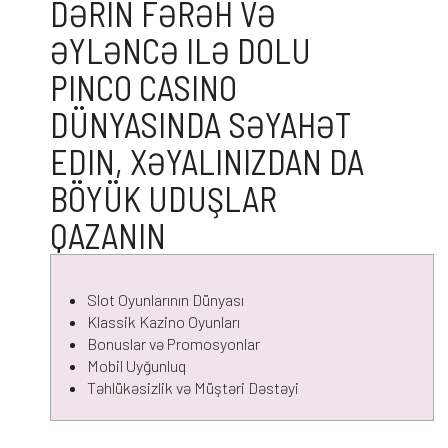
DƏRIN FƏRƏH VƏ
ƏYLƏNCƏ ILƏ DOLU
PINCO CASINO
DÜNYASINDA SƏYAHƏT
EDIN, XƏYALINIZDAN DA
BÖYÜK UDUŞLAR
QAZANIN
Slot Oyunlarının Dünyası
Klassik Kazino Oyunları
Bonuslar və Promosyonlar
Mobil Uyğunluq
Təhlükəsizlik və Müştəri Dəstəyi