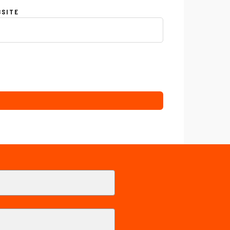
BSITE