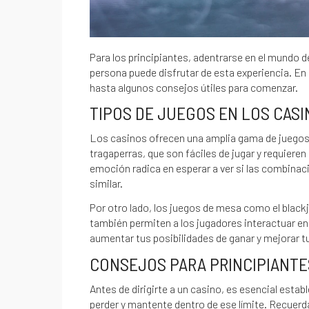
Para los principiantes, adentrarse en el mundo 
persona puede disfrutar de esta experiencia. En 
hasta algunos consejos útiles para comenzar.
TIPOS DE JUEGOS EN LOS CAS
Los casinos ofrecen una amplia gama de juegos 
tragaperras, que son fáciles de jugar y requier
emoción radica en esperar a ver si las combina
similar.
Por otro lado, los juegos de mesa como el blackj
también permiten a los jugadores interactuar ent
aumentar tus posibilidades de ganar y mejorar tu
CONSEJOS PARA PRINCIPIANTE
Antes de dirigirte a un casino, es esencial esta
perder y mantente dentro de ese límite. Recuerd