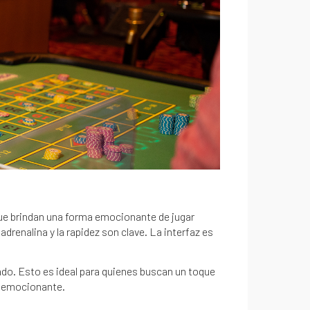
que brindan una forma emocionante de jugar
drenalina y la rapidez son clave. La interfaz es
do. Esto es ideal para quienes buscan un toque
y emocionante.