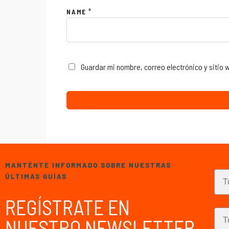
*
NAME
Guardar mi nombre, correo electrónico y sitio
MANTÉNTE INFORMADO SOBRE NUESTRAS
ÚLTIMAS GUÍAS
REGÍSTRATE EN
NUESTRO NEWSLETTER