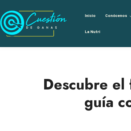
Inicio
Conócenos
La Nutri
Descubre el 
guía c