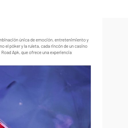
mbinación única de emoción, entretenimiento y
 el póker y la ruleta, cada rincón de un casino
n Road Apk
, que ofrece una experiencia