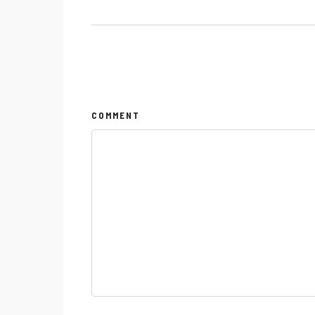
COMMENT