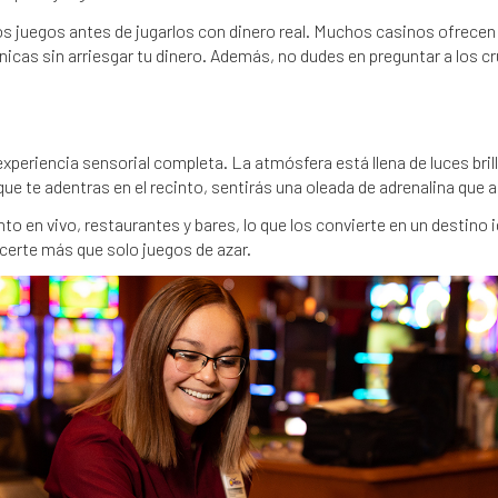
os juegos antes de jugarlos con dinero real. Muchos casinos ofrecen 
icas sin arriesgar tu dinero. Además, no dudes en preguntar a los crup
 experiencia sensorial completa. La atmósfera está llena de luces bri
ue te adentras en el recinto, sentirás una oleada de adrenalina que
en vivo, restaurantes y bares, lo que los convierte en un destino id
ecerte más que solo juegos de azar.