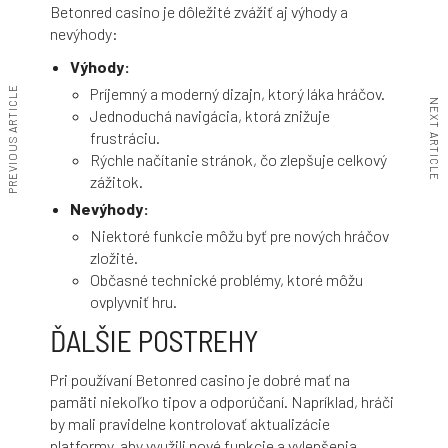
Betonred casino je dôležité zvážiť aj výhody a
nevýhody:
Výhody:
PREVIOUS ARTICLE
Príjemný a moderný dizajn, ktorý láka hráčov.
NEXT ARTICLE
Jednoduchá navigácia, ktorá znižuje
frustráciu.
Rýchle načítanie stránok, čo zlepšuje celkový
zážitok.
Nevýhody:
Niektoré funkcie môžu byť pre nových hráčov
zložité.
Občasné technické problémy, ktoré môžu
ovplyvniť hru.
ĎALŠIE POSTREHY
Pri používaní Betonred casino je dobré mať na
pamäti niekoľko tipov a odporúčaní. Napríklad, hráči
by mali pravidelne kontrolovať aktualizácie
platformy, aby využili nové funkcie a vylepšenia.