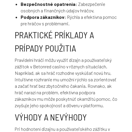
Bezpečnostné opatrenia:
Zabezpečenie
osobných a finančných údajov hráčov.
Podpora zákazníkov:
Rýchla a efektívna pomoc
pre hráčov s problémami.
PRAKTICKÉ PRÍKLADY A
PRÍPADY POUŽITIA
Pravidelní hráči môžu využiť dizajn a používateľský
zážitok v Betonred casino v rôznych situáciách.
Napríklad, ak sa hráč rozhodne vyskúšať novú hru,
intuitívne rozhranie mu umožní rýchlo sa zorientovať
a začať hrať bez zbytočného čakania. Rovnako, ak
hráč narazí na problém, efektívna podpora
zákazníkov mu môže poskytnúť okamžitú pomoc, čo
zvyšuje jeho spokojnosť a dôveru v platformu.
VÝHODY A NEVÝHODY
Pri hodnotení dizajnu a používateľského zážitku v