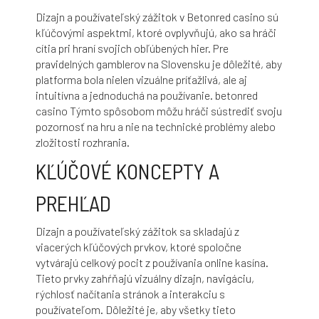
Dizajn a používateľský zážitok v Betonred casino sú
kľúčovými aspektmi, ktoré ovplyvňujú, ako sa hráči
cítia pri hraní svojich obľúbených hier. Pre
pravidelných gamblerov na Slovensku je dôležité, aby
platforma bola nielen vizuálne príťažlivá, ale aj
intuitívna a jednoduchá na používanie.
betonred
casino
Týmto spôsobom môžu hráči sústrediť svoju
pozornosť na hru a nie na technické problémy alebo
zložitosti rozhrania.
KĽÚČOVÉ KONCEPTY A
PREHĽAD
Dizajn a používateľský zážitok sa skladajú z
viacerých kľúčových prvkov, ktoré spoločne
vytvárajú celkový pocit z používania online kasína.
Tieto prvky zahŕňajú vizuálny dizajn, navigáciu,
rýchlosť načítania stránok a interakciu s
používateľom. Dôležité je, aby všetky tieto