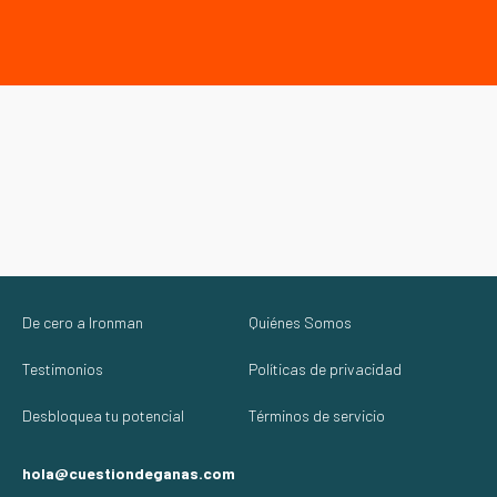
De cero a Ironman
Quiénes Somos
Testimonios
Políticas de privacidad
Desbloquea tu potencial
Términos de servicio
hola@cuestiondeganas.com