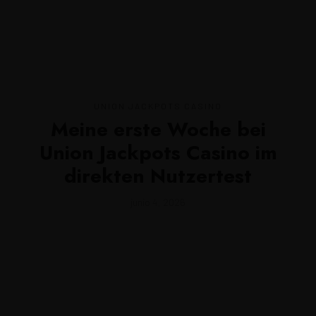
MENU
UNION JACKPOTS CASINO
Meine erste Woche bei
Union Jackpots Casino im
direkten Nutzertest
junio 4, 2026