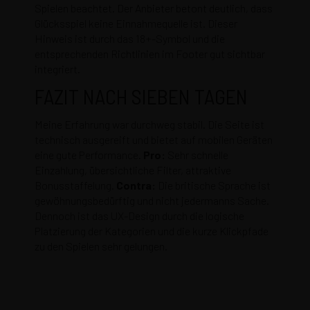
Spielen beachtet. Der Anbieter betont deutlich, dass
Glücksspiel keine Einnahmequelle ist. Dieser
Hinweis ist durch das 18+-Symbol und die
entsprechenden Richtlinien im Footer gut sichtbar
integriert.
FAZIT NACH SIEBEN TAGEN
Meine Erfahrung war durchweg stabil. Die Seite ist
technisch ausgereift und bietet auf mobilen Geräten
eine gute Performance.
Pro:
Sehr schnelle
Einzahlung, übersichtliche Filter, attraktive
Bonusstaffelung.
Contra:
Die britische Sprache ist
gewöhnungsbedürftig und nicht jedermanns Sache.
Dennoch ist das UX-Design durch die logische
Platzierung der Kategorien und die kurze Klickpfade
zu den Spielen sehr gelungen.