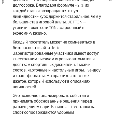
долгосрока. Благодаря формуле «2 % из
каждой ставки возвращается в пул
ликвидности» курс держится стабильнее, чем у
большинства игровой альты. JETTON —
утилити-токен сети TON, встроенный в
экономику казино.
Каждый посетитель может не сомневаться в
безопасности сайта Jetton.
Зарегистрированные участники имеют доступ
к нескольким тысячам игровых автоматов и
десяткам спортивных дисциплин. Тысячи
слотов, карточные и настольные игры, live-шоу
и краш-форматы. На практике это тот же
джетон, который используют в описаниях
активностей.
Это позволяет анализировать события и
принимать обоснованные решения перед
размещением пари. Казино Jetton ставки на
спорт сопровождаются удобным