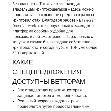
безопасности. Также Jetton подходит
владельцам криптокошельков – здесь можно
пополнить счет и вывести средства в разных
криптовалютах. Благодаря работе на Telegram
Open Network, как и популярный мессенджер,
платформа особенно удобна для
пользователей смартфонов. Параллельно с
запуском казино была создана собственная
криптовалюта, и сегодня у $JETTON уже более
3000 держателей.
КАКИЕ
СПЕЦПРЕДЛОЖЕНИЯ
ДОСТУПНЫ БЕТТОРАМ
Это стандартная практика, которая
защищает игроков от мошенничества.
Реальный возраст каждого игрока
проверяется путем предоставления им