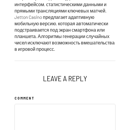
интерфейсом, статистическими данными и
прямыми трансляциями ключевых матчей.
Jetton Casino предлагает адаптивную
мобильную версию, которая автоматически
подстраивается под экран смартфона или
планшета. Алгоритмы генерации случайных
чисел исключают возможность вмешательства
в игровой процесс.
LEAVE A REPLY
COMMENT