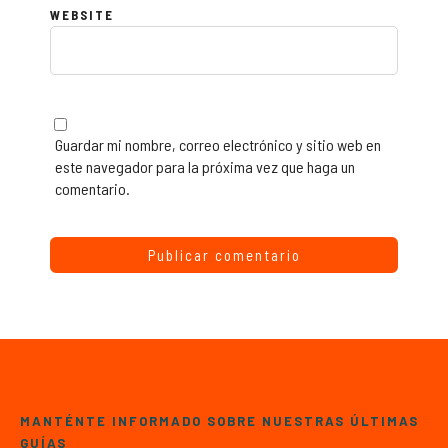
WEBSITE
Guardar mi nombre, correo electrónico y sitio web en
este navegador para la próxima vez que haga un
comentario.
MANTÉNTE INFORMADO SOBRE NUESTRAS ÚLTIMAS
GUÍAS