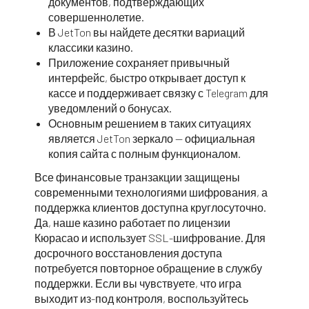
документов, подтверждающих
совершеннолетие.
В JetTon вы найдете десятки вариаций
классики казино.
Приложение сохраняет привычный
интерфейс, быстро открывает доступ к
кассе и поддерживает связку с Telegram для
уведомлений о бонусах.
Основным решением в таких ситуациях
является JetTon зеркало — официальная
копия сайта с полным функционалом.
Все финансовые транзакции защищены
современными технологиями шифрования, а
поддержка клиентов доступна круглосуточно.
Да, наше казино работает по лицензии
Кюрасао и использует SSL-шифрование. Для
досрочного восстановления доступа
потребуется повторное обращение в службу
поддержки. Если вы чувствуете, что игра
выходит из-под контроля, воспользуйтесь