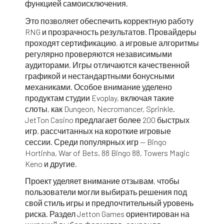
функцией самоисключения.
Это позволяет обеспечить корректную работу
RNG и прозрачность результатов. Провайдеры
проходят сертификацию, а игровые алгоритмы
регулярно проверяются независимыми
аудиторами. Игры отличаются качественной
графикой и нестандартными бонусными
механиками. Особое внимание уделено
продуктам студии Evoplay, включая такие
слоты, как Dungeon, Necromancer, Sprinkle.
JetTon Casino предлагает более 200 быстрых
игр, рассчитанных на короткие игровые
сессии. Среди популярных игр — Bingo
Hortinha, War of Bets, 88 Bingo 88, Towers Magic
Keno и другие.
Проект уделяет внимание отзывам, чтобы
пользователи могли выбирать решения под
свой стиль игры и предпочтительный уровень
риска. Раздел Jetton Games ориентирован на