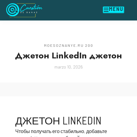
MENU
MOESOZNANYE.RU 200
Джетон LinkedIn джетон
marzo 10, 2026
ДЖЕТОН LINKEDIN
Чтобы получать его стабильно, добавьте