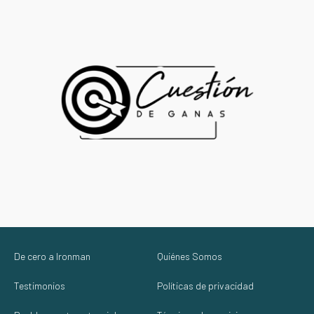
De cero a Ironman
Quiénes Somos
Testimonios
Políticas de privacidad