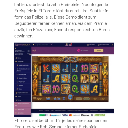
hatten, startest du zehn Freispiele. Nachfolgende
Freispiele in El Torero löst du durch drei Scatter in
form das Polizei alle. Diese Demo dient zum
Degustieren ferner Kennenlernen, via dem Prämie
abzüglich Einzahlung kannst respons echtes Bares
gewinnen.
El Torero sei berühmt für jedes seine spannenden
Features wie Roh-Symbole ferner Freispiele.