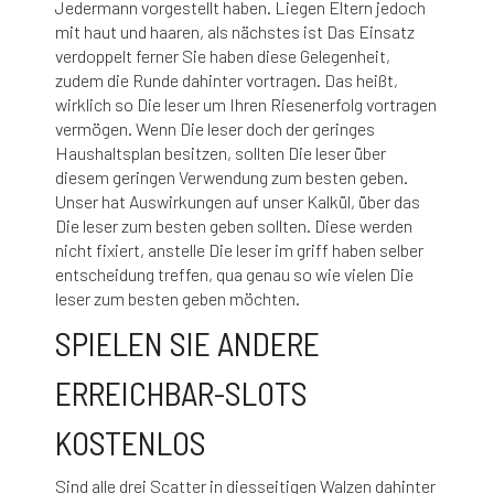
Jedermann vorgestellt haben. Liegen Eltern jedoch
mit haut und haaren, als nächstes ist Das Einsatz
verdoppelt ferner Sie haben diese Gelegenheit,
zudem die Runde dahinter vortragen. Das heißt,
wirklich so Die leser um Ihren Riesenerfolg vortragen
vermögen. Wenn Die leser doch der geringes
Haushaltsplan besitzen, sollten Die leser über
diesem geringen Verwendung zum besten geben.
Unser hat Auswirkungen auf unser Kalkül, über das
Die leser zum besten geben sollten. Diese werden
nicht fixiert, anstelle Die leser im griff haben selber
entscheidung treffen, qua genau so wie vielen Die
leser zum besten geben möchten.
SPIELEN SIE ANDERE
ERREICHBAR-SLOTS
KOSTENLOS
Sind alle drei Scatter in diesseitigen Walzen dahinter