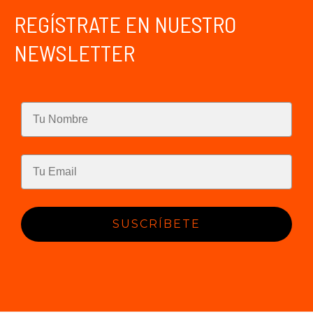
REGÍSTRATE EN NUESTRO
NEWSLETTER
SUSCRÍBETE