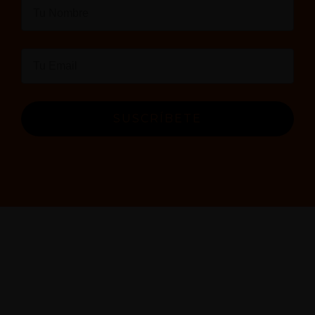
SUSCRÍBETE