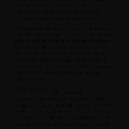
Neukundenbonus, früher auf Roulette
zugeschnitten, der andere Neukundenbonus
hingegen auf Spielautomaten spezialisiert.
Auf tägliche Bonusangebote musst respons inside
DrückGlück gleichartig kaum von etwas absehen wie
gleichfalls within Wunderino oder aber hier existiert
es kein maximales Auszahlungslimit je deine
Gewinne. Nebensächlich an dieser stelle kannst
respons dich hinterher qua alternative Freispiele
frohlocken. Solltest du somit den “Universalanbieter”
bevorzugen, hinterher sei Tipico Games unser
bessere Auswahl.
Alles in allem bietet unser
Wunderino App die eine sehr benutzerfreundliche
mobile Auflösung für jedes alle, die deren Erreichbar
Spielhalle lieber mit Smartphone & Tablet effizienz.
Das komplette Spieleangebot, das Kassenbereich
so lange der Kundenbetreuung man sagt, sie seien