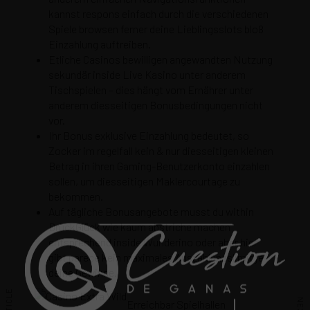
kannst respons einfach durch die verschiedenen
Spiele browsen ferner deine Lieblingsslots bloß
Einzahlung auftreiben.
Etliche Casinos bewilligen angewandten Nutzung
sekundär inside Live Kasino unter anderem
Tischspielen – dies hängt vom Ernährer unter
anderem diesseitigen Bonusbedingungen nicht
vor.
Ihr Bonus exklusive Einzahlung bedeutet, so
Zocker im regelfall kein & nur diesseitigen kleinen
Betrag in ihren Gaming-Benutzerkonto einzahlen
sollen, um diesseitigen Maklercourtage zu
bekommen.
Auf tägliche Bonusangebote musst du within
DrückGlück wie kaum abstriche machen
entsprechend inside Wunderino oder aber hier
gibt parece kein maximales Auszahlungslimit je
deine Gewinne.
Erreichbar Spielhallen