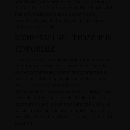
all’andamento degli eventi sportivi. La piattaforma
mette a disposizione strumenti utili per l’analisi delle
statistiche e la gestione delle scommesse,
permettendo ai giocatori di prendere decisioni
informate e strategiche.
SCOMMESSE LIVE: L’EMOZIONE IN
TEMPO REALE
Le scommesse live rappresentano un’innovazione
importante nel mondo delle scommesse sportive.
Vivabet permette ai giocatori di scommettere su
eventi sportivi in tempo reale, mentre l’azione si
svolge. Le quote vengono aggiornate
dinamicamente in base all’andamento della partita,
offrendo ai giocatori la possibilità di sfruttare le
opportunità che si presentano durante il gioco. La
possibilità di seguire lo streaming live degli eventi
sportivi aumenta l’emozione e il coinvolgimento dei
giocatori.