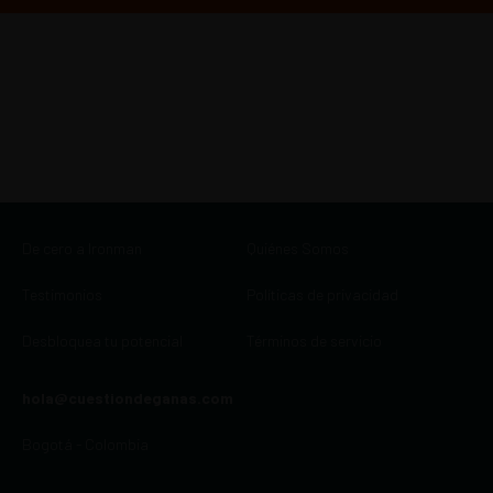
De cero a Ironman
Quiénes Somos
Testimonios
Políticas de privacidad
Desbloquea tu potencial
Términos de servicio
hola@cuestiondeganas.com
Bogotá - Colombia