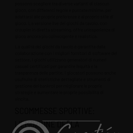
possono scegliere tra diverse varianti di ciascun
gioco, con differenti regole e puntate minime, per
adattarsi alle proprie preferenze e al proprio stile di
gioco. La versione live dei giochi da tavolo, con
croupier in diretta streaming, offre un’esperienza di
gioco ancora più coinvolgente e realistica.
La qualità dei giochi da tavolo è garantita dalla
collaborazione con i migliori fornitori di software del
settore. I giochi utilizzano generatori di numeri
casuali certificati per garantire l’equità e la
trasparenza delle partite. I giocatori possono anche
usufruire di statistiche dettagliate e strumenti di
gestione del bankroll per migliorare le proprie
strategie e aumentare le proprie possibilità di
vincita.
SCOMMESSE SPORTIVE:
L’EMOZIONE DELLA