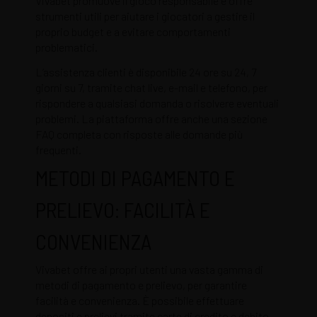
Vivabet promuove il gioco responsabile e offre
strumenti utili per aiutare i giocatori a gestire il
proprio budget e a evitare comportamenti
problematici.
L’assistenza clienti è disponibile 24 ore su 24, 7
giorni su 7, tramite chat live, e-mail e telefono, per
rispondere a qualsiasi domanda o risolvere eventuali
problemi. La piattaforma offre anche una sezione
FAQ completa con risposte alle domande più
frequenti.
METODI DI PAGAMENTO E
PRELIEVO: FACILITÀ E
CONVENIENZA
Vivabet offre ai propri utenti una vasta gamma di
metodi di pagamento e prelievo, per garantire
facilità e convenienza. È possibile effettuare
depositi e prelievi tramite carte di credito e debito