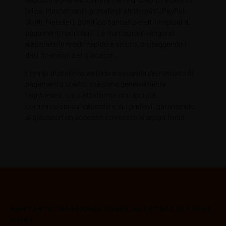
(Visa, Mastercard), portafogli elettronici (PayPal,
Skrill, Neteller), bonifico bancario e altri metodi di
pagamento popolari. Le transazioni vengono
elaborate in modo rapido e sicuro, proteggendo i
dati finanziari dei giocatori.
I tempi di prelievo variano a seconda del metodo di
pagamento scelto, ma sono generalmente
ragionevoli. La piattaforma non applica
commissioni sui depositi e sui prelievi, garantendo
ai giocatori un accesso completo ai propri fondi.
MANTÉNTE INFORMADO SOBRE NUESTRAS ÚLTIMAS
GUÍAS