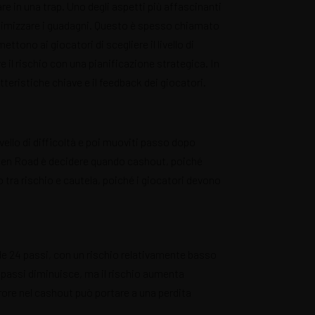
e in una trap. Uno degli aspetti più affascinanti
ssimizzare i guadagni. Questo è spesso chiamato
ettono ai giocatori di scegliere il livello di
e il rischio con una pianificazione strategica. In
teristiche chiave e il feedback dei giocatori.
ello di difficoltà e poi muoviti passo dopo
cken Road è decidere quando cashout, poiché
o tra rischio e cautela, poiché i giocatori devono
ede 24 passi, con un rischio relativamente basso
 passi diminuisce, ma il rischio aumenta
rore nel cashout può portare a una perdita