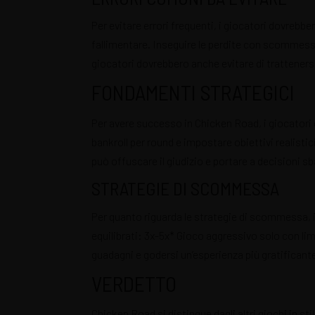
Per evitare errori frequenti, i giocatori dovrebbe
fallimentare. Inseguire le perdite con scommesse 
Recetario Festivo libro digital -
giocatori dovrebbero anche evitare di tratteners
FONDAMENTI STRATEGICI
Per avere successo in Chicken Road, i giocatori
bankroll per round e impostare obiettivi realisti
può offuscare il giudizio e portare a decisioni sb
ACCEDE A NUESTRAS GUIAS
STRATEGIE DI SCOMMESSA
Per quanto riguarda le strategie di scommessa, i
equilibrati: 3x-5x* Gioco aggressivo solo con li
guadagni e godersi un’esperienza più gratificant
VERDETTO
Chicken Road si distingue dagli altri giochi in s