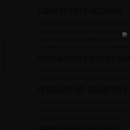
CARATTERISTICHE CHIAVE
Una delle caratteristiche più distintive di Chicken
non ha una funzione di auto-crash, permettendo ai g
consentendo ai giocatori di personalizzare la pr
PREVIOUS ARTICLE
qualsiasi momento, offrendo massima flessibilit
PROVABLY FAIR E VERIFICA BA
Chicken Road porta trasparenza e correttezza a un
provably fair, offrendo ai giocatori completa tranq
FEEDBACK DEI GIOCATORI E
Mentre molti giocatori hanno elogiato Chicken Ro
della modalità Hardcore. Altri hanno notato che 
giochi con nomi simili su altre piattaforme.
ERRORI COMUNI DA EVITARE