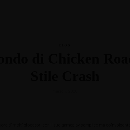
La Nutri
SUSCRÍBETE
BLOG
ondo di Chicken Road
La Nutri
Stile Crash
marzo 7, 2026
ore di molti giocatori con il suo gameplay semplice ma coinvolgente.