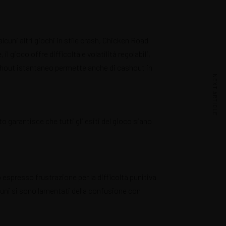
alcuni altri giochi in stile crash, Chicken Road
l gioco offre difficoltà e volatilità regolabili,
cashout istantaneo permette anche di cashout in
NEXT ARTICLE
 garantisce che tutti gli esiti del gioco siano
espresso frustrazione per la difficoltà punitiva
cuni si sono lamentati della confusione con