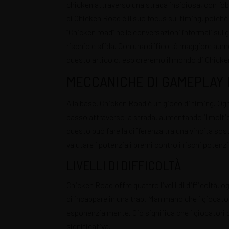
chicken attraverso una strada insidiosa, con l’ob
Instagram
di
Chicken Road
è il suo focus sul timing, poic
“Chicken road” nelle conversazioni informali sul gio
rischio e sfida. Con una difficoltà maggiore aumen
questo articolo, esploreremo il mondo di Chicken
MECCANICHE DI GAMEPLAY 
Alla base, Chicken Road è un gioco di timing. Og
passo attraverso la strada, aumentando il molt
questo può fare la differenza tra una vincita sost
valutare i potenziali premi contro i rischi potenzia
LIVELLI DI DIFFICOLTÀ
Chicken Road offre quattro livelli di difficoltà
di incappare in una trap. Man mano che i giocat
esponenzialmente. Ciò significa che i giocatori d
significativa.