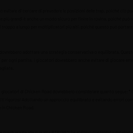
ro evitare di cercare di prevedere le posizioni delle trap, poiché ciò p
più grandi è anche un modo sicuro per finire in rovina, poiché può ra
i troppo a lungo per moltiplicatori più alti, poiché questo può porta
 dovrebbero adottare una strategia conservativa o equilibrata. Ques
ci per ogni partita. I giocatori dovrebbero anche evitare di giocare e
agliate.
 giocatori di Chicken Road dovrebbero considerare quanto segue:* Ob
miti rigorosi Adottando un approccio equilibrato e evitando errori co
e in Chicken Road.
tile crash grazie alla sua alta RTP (98%) e al ritmo controllato dal gi