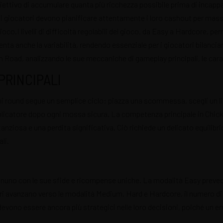
iettivo di accumulare quanta più ricchezza possibile prima di incappar
hé i giocatori devono pianificare attentamente i loro cashout per ma
co.I livelli di difficoltà regolabili del gioco, da Easy a Hardcore, perm
ta anche la variabilità, rendendo essenziale per i giocatori bilanciar
 Road, analizzando le sue meccaniche di gameplay principali, le carat
PRINCIPALI
ni round segue un semplice ciclo: piazza una scommessa, scegli un liv
iplicatore dopo ogni mossa sicura. La competenza principale in Chi
anziosa e una perdita significativa. Ciò richiede un delicato equilibri
li.
, ognuno con le sue sfide e ricompense uniche. La modalità Easy prev
ori avanzano verso le modalità Medium, Hard e Hardcore, il numero di
evono essere ancora più strategici nelle loro decisioni, poiché un er