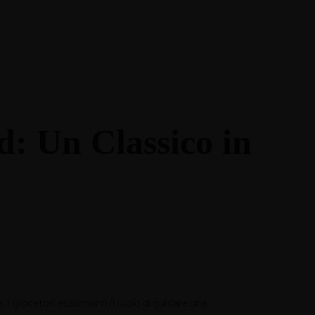
: Un Classico in
 I giocatori assumono il ruolo di guidare una