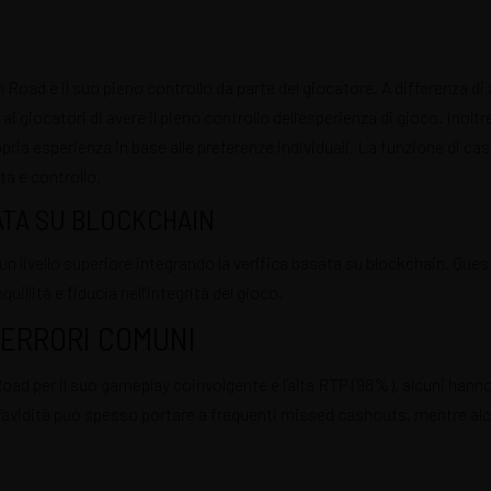
 Road è il suo pieno controllo da parte del giocatore. A differenza di 
iocatori di avere il pieno controllo dell’esperienza di gioco. Inoltre, i
opria esperienza in base alle preferenze individuali. La funzione di 
à e controllo.
SATA SU BLOCKCHAIN
 livello superiore integrando la verifica basata su blockchain. Questo
uillità e fiducia nell’integrità del gioco.
 ERRORI COMUNI
ad per il suo gameplay coinvolgente e l’alta RTP (98%), alcuni hanno 
l’avidità può spesso portare a frequenti missed cashouts, mentre al