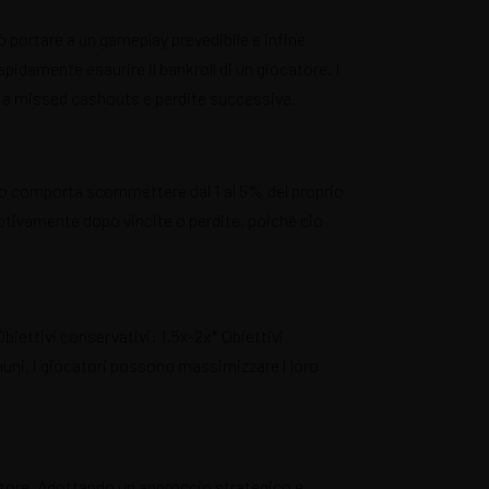
uò portare a un gameplay prevedibile e infine
pidamente esaurire il bankroll di un giocatore. I
re a missed cashouts e perdite successive.
to comporta scommettere dal 1 al 5% del proprio
motivamente dopo vincite o perdite, poiché ciò
iettivi conservativi: 1.5x-2x* Obiettivi
muni, i giocatori possono massimizzare i loro
ocatore. Adottando un approccio strategico e