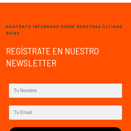
MANTÉNTE INFORMADO SOBRE NUESTRAS ÚLTIMAS
GUÍAS
REGÍSTRATE EN NUESTRO
NEWSLETTER