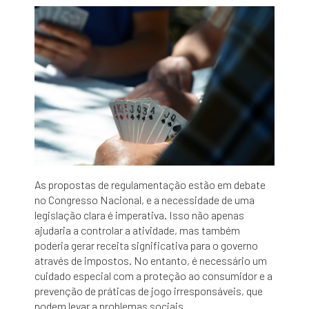
As propostas de regulamentação estão em debate
no Congresso Nacional, e a necessidade de uma
legislação clara é imperativa. Isso não apenas
ajudaria a controlar a atividade, mas também
poderia gerar receita significativa para o governo
através de impostos. No entanto, é necessário um
cuidado especial com a proteção ao consumidor e a
prevenção de práticas de jogo irresponsáveis, que
podem levar a problemas sociais.