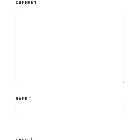
COMMENT
*
NAME
*
EMAIL