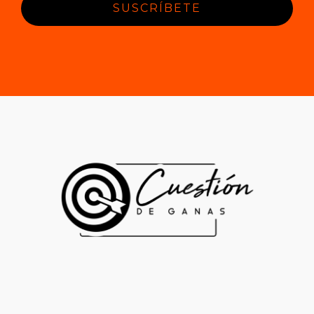
SUSCRÍBETE