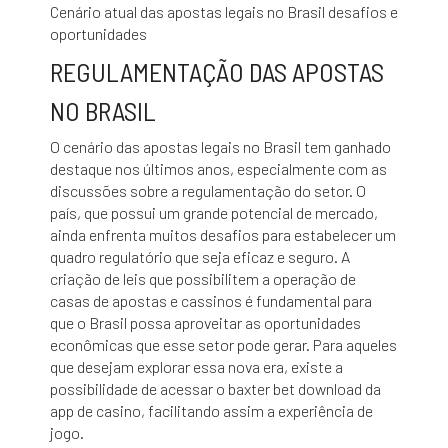
Cenário atual das apostas legais no Brasil desafios e
oportunidades
REGULAMENTAÇÃO DAS APOSTAS
NO BRASIL
O cenário das apostas legais no Brasil tem ganhado
destaque nos últimos anos, especialmente com as
discussões sobre a regulamentação do setor. O
país, que possui um grande potencial de mercado,
ainda enfrenta muitos desafios para estabelecer um
quadro regulatório que seja eficaz e seguro. A
criação de leis que possibilitem a operação de
casas de apostas e cassinos é fundamental para
que o Brasil possa aproveitar as oportunidades
econômicas que esse setor pode gerar. Para aqueles
que desejam explorar essa nova era, existe a
possibilidade de acessar o
baxter bet download da
app de casino
, facilitando assim a experiência de
jogo.