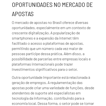
OPORTUNIDADES NO MERCADO DE
APOSTAS
O mercado de apostas no Brasil oferece diversas
oportunidades, especialmente em um contexto de
crescente digitalização. A popularização de
smartphones e a expansão da internet têm
facilitado o acesso a plataformas de apostas,
permitindo que um número cada vez maior de
pessoas participe dessa prática. Além disso, a
possibilidade de parcerias entre empresas locais e
plataformas internacionais pode trazer
investimentos significativos para o setor.
Outra oportunidade importante está relacionada à
geração de empregos. A regulamentação das
apostas pode criar uma variedade de funções, desde
atendentes de suporte até especialistas em
tecnologia da informação, contribuindo para a
economia local. Dessa forma, o setor pode se tornar