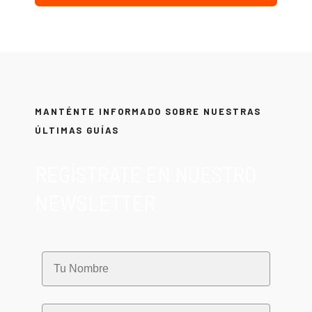
MANTÉNTE INFORMADO SOBRE NUESTRAS
ÚLTIMAS GUÍAS
REGÍSTRATE EN NUESTRO
NEWSLETTER