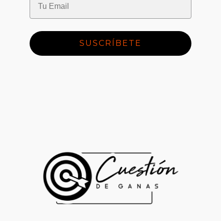
SUSCRÍBETE