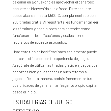
de ganar en Bonuskong es aprovechar el generoso
paquete de bienvenida que ofrece. Este paquete
puede alcanzar hasta 1.500 €, complementado con
250 tiradas gratis. Al registrarte, es fundamental leer
los términos y condiciones para entender cómo
funcionan las bonificaciones y cuáles son los
requisitos de apuesta asociados.
Usar este tipo de bonificaciones sabiamente puede
marcar la diferencia en tu experiencia de juego.
Asegúrate de utilizar las tiradas gratis en juegos que
conozcas bien y que tengan un buen retorno al
jugador. De esta manera, podrás incrementar tus
posibilidades de ganar sin arriesgar tu propio capital
desde el inicio.
ESTRATEGIAS DE JUEGO