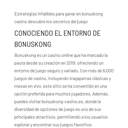
Estrategias infalibles para ganar en bonuskong
casino descubre los secretos del juego
CONOCIENDO EL ENTORNO DE
BONUSKONG
Bonuskong es un casino online que ha marcado la
pauta desde su creación en 2019, ofreciendo un
entorno de juego seguro y variado. Con más de 6.000
juegos de casino, incluyendo tragaperras clásicas y
mesas en vivo, este sitio se ha convertido en una
opción preferida para muchos jugadores. Además,
puedes visitar
bonuskong-casino.es
, donde la
diversidad de opciones de juego es uno de sus
principales atractivos, permitiendo a los usuarios
explorar y encontrar sus juegos favoritos