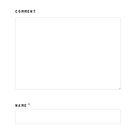
COMMENT
*
NAME