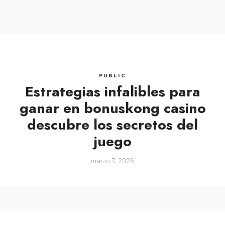
menu
PUBLIC
Estrategias infalibles para
ganar en bonuskong casino
descubre los secretos del
juego
marzo 7, 2026