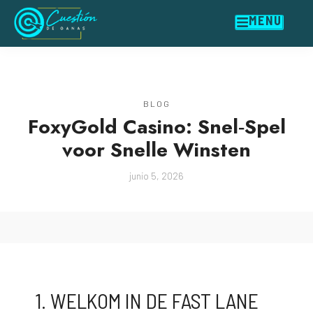
MENU
BLOG
FoxyGold Casino: Snel‑Spel
voor Snelle Winsten
junio 5, 2026
1. WELKOM IN DE FAST LANE