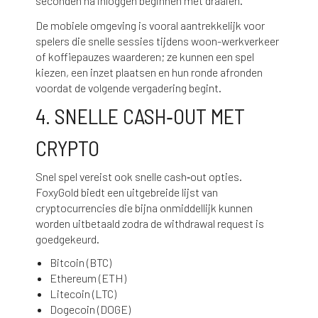
seconden na inloggen beginnen met draaien.
De mobiele omgeving is vooral aantrekkelijk voor
spelers die snelle sessies tijdens woon-werkverkeer
of koffiepauzes waarderen; ze kunnen een spel
kiezen, een inzet plaatsen en hun ronde afronden
voordat de volgende vergadering begint.
4. SNELLE CASH‑OUT MET
CRYPTO
Snel spel vereist ook snelle cash‑out opties.
FoxyGold biedt een uitgebreide lijst van
cryptocurrencies die bijna onmiddellijk kunnen
worden uitbetaald zodra de withdrawal request is
goedgekeurd.
Bitcoin (BTC)
Ethereum (ETH)
Litecoin (LTC)
Dogecoin (DOGE)