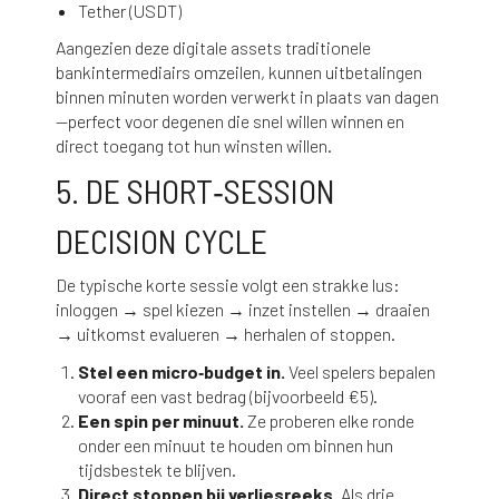
Tether (USDT)
Aangezien deze digitale assets traditionele
bankintermediairs omzeilen, kunnen uitbetalingen
binnen minuten worden verwerkt in plaats van dagen
—perfect voor degenen die snel willen winnen en
direct toegang tot hun winsten willen.
5. DE SHORT‑SESSION
DECISION CYCLE
De typische korte sessie volgt een strakke lus:
inloggen → spel kiezen → inzet instellen → draaien
→ uitkomst evalueren → herhalen of stoppen.
Stel een micro‑budget in.
Veel spelers bepalen
vooraf een vast bedrag (bijvoorbeeld €5).
Een spin per minuut.
Ze proberen elke ronde
onder een minuut te houden om binnen hun
tijdsbestek te blijven.
Direct stoppen bij verliesreeks.
Als drie