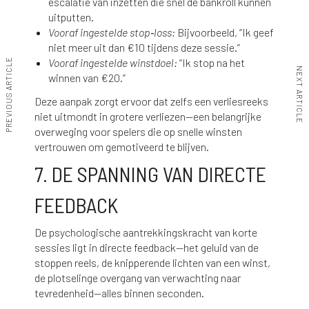
escalatie van inzetten die snel de bankroll kunnen
uitputten.
Vooraf ingestelde stop‑loss:
Bijvoorbeeld, “Ik geef
niet meer uit dan €10 tijdens deze sessie.”
Vooraf ingestelde winstdoel:
“Ik stop na het
PREVIOUS ARTICLE
NEXT ARTICLE
winnen van €20.”
Deze aanpak zorgt ervoor dat zelfs een verliesreeks
niet uitmondt in grotere verliezen—een belangrijke
overweging voor spelers die op snelle winsten
vertrouwen om gemotiveerd te blijven.
7. DE SPANNING VAN DIRECTE
FEEDBACK
De psychologische aantrekkingskracht van korte
sessies ligt in directe feedback—het geluid van de
stoppen reels, de knipperende lichten van een winst,
de plotselinge overgang van verwachting naar
tevredenheid—alles binnen seconden.