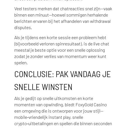
Veel testers merken dat chatreacties snel zijn—vaak
binnen een minuut—hoewel sommigen herhalende
berichten ervaren bij het afhandelen van withdrawal
disputes.
Als je tijdens een korte sessie een probleem hebt
(bijvoorbeeld verloren spinresultaat), is de live chat
meestal je beste optie voor een snelle oplossing
zodat je zonder verlies van momentum weer kunt
spelen.
CONCLUSIE: PAK VANDAAG JE
SNELLE WINSTEN
Als je gedijt op snelle uitkomsten en korte
momenten van opwinding, biedt FoxyGold Casino
een omgeving die is ontworpen voor jouw stijl—
mobile‑vriendelijk instant play, snelle
crypto‑uitbetalingen en spellen die binnen seconden