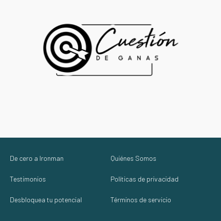
De cero a Ironman
Quiénes Somos
Testimonios
Políticas de privacidad
Desbloquea tu potencial
Términos de servicio