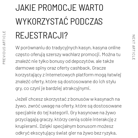
JAKIE PROMOCJE WARTO
WYKORZYSTAĆ PODCZAS
REJESTRACJI?
PREVIOUS ARTICLE
NEXT ARTICLE
W porównaniu do tradycyjnych kasyn, kasyna online
często oferują szerszy wachlarz promocji. Można tu
znaleźć nie tylko bonusy od depozytów, ale także
darmowe spiny oraz oferty cashback. Gracze
korzystający z internetowych platform mogą łatwiej
znaleźć oferty, które są dostosowane do ich stylu
gry, co czyni je bardziej atrakcyjnymi.
Jeżeli chcesz skorzystać z bonusów w kasynach na
żywo, zwróć uwagę na oferty, które są dostosowane
specjalnie do tej kategorii. Gry kasynowe na żywo
przyciągają graczy, którzy cenią sobie interakcję z
krupierami. Dzięki specjalnym bonusom możesz
odkryć ekscytujący świat gier na żywo bez ryzyka.