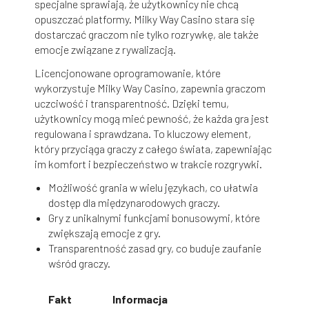
specjalne sprawiają, że użytkownicy nie chcą
opuszczać platformy. Milky Way Casino stara się
dostarczać graczom nie tylko rozrywkę, ale także
emocje związane z rywalizacją.
Licencjonowane oprogramowanie, które
wykorzystuje Milky Way Casino, zapewnia graczom
uczciwość i transparentność. Dzięki temu,
użytkownicy mogą mieć pewność, że każda gra jest
regulowana i sprawdzana. To kluczowy element,
który przyciąga graczy z całego świata, zapewniając
im komfort i bezpieczeństwo w trakcie rozgrywki.
Możliwość grania w wielu językach, co ułatwia
dostęp dla międzynarodowych graczy.
Gry z unikalnymi funkcjami bonusowymi, które
zwiększają emocje z gry.
Transparentność zasad gry, co buduje zaufanie
wśród graczy.
Fakt
Informacja