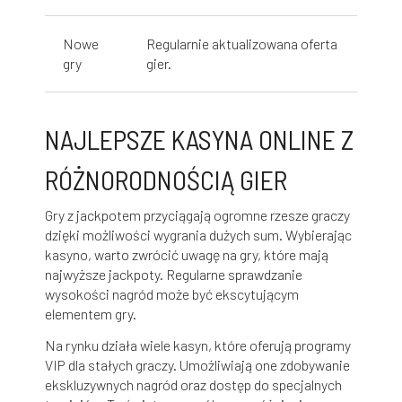
Nowe
Regularnie aktualizowana oferta
gry
gier.
NAJLEPSZE KASYNA ONLINE Z
RÓŻNORODNOŚCIĄ GIER
Gry z jackpotem przyciągają ogromne rzesze graczy
dzięki możliwości wygrania dużych sum. Wybierając
kasyno, warto zwrócić uwagę na gry, które mają
najwyższe jackpoty. Regularne sprawdzanie
wysokości nagród może być ekscytującym
elementem gry.
Na rynku działa wiele kasyn, które oferują programy
VIP dla stałych graczy. Umożliwiają one zdobywanie
ekskluzywnych nagród oraz dostęp do specjalnych