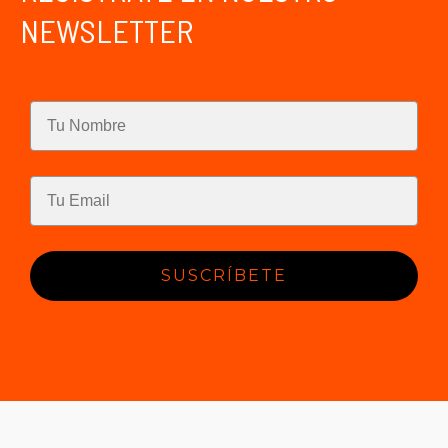
NEWSLETTER
SUSCRÍBETE