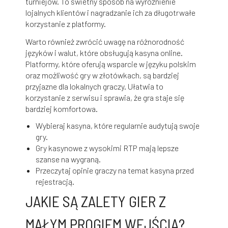
turniejów. To świetny sposób na wyróżnienie
lojalnych klientów i nagradzanie ich za długotrwałe
korzystanie z platformy.
Warto również zwrócić uwagę na różnorodność
języków i walut, które obsługują kasyna online.
Platformy, które oferują wsparcie w języku polskim
oraz możliwość gry w złotówkach, są bardziej
przyjazne dla lokalnych graczy. Ułatwia to
korzystanie z serwisu i sprawia, że gra staje się
bardziej komfortowa.
Wybieraj kasyna, które regularnie audytują swoje
gry.
Gry kasynowe z wysokimi RTP mają lepsze
szanse na wygraną.
Przeczytaj opinie graczy na temat kasyna przed
rejestracją.
JAKIE SĄ ZALETY GIER Z
MAŁYM PROGIEM WEJŚCIA?