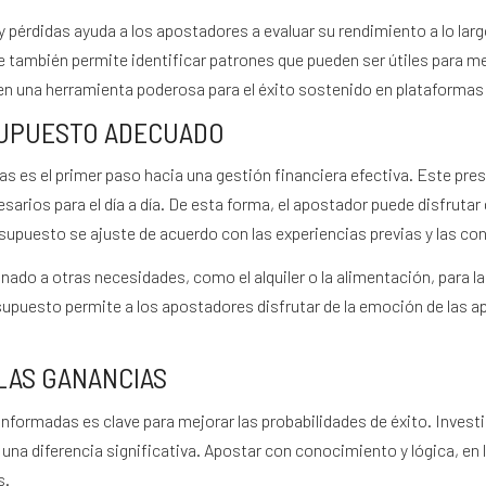
y pérdidas ayuda a los apostadores a evaluar su rendimiento a lo lar
que también permite identificar patrones que pueden ser útiles para m
e en una herramienta poderosa para el éxito sostenido en plataforma
SUPUESTO ADECUADO
s es el primer paso hacia una gestión financiera efectiva. Este pre
arios para el día a día. De esta forma, el apostador puede disfruta
resupuesto se ajuste de acuerdo con las experiencias previas y las 
inado a otras necesidades, como el alquiler o la alimentación, para 
supuesto permite a los apostadores disfrutar de la emoción de las a
 LAS GANANCIAS
formadas es clave para mejorar las probabilidades de éxito. Investi
una diferencia significativa. Apostar con conocimiento y lógica, en 
s.