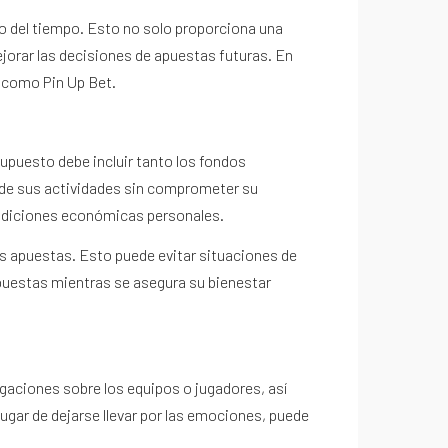
go del tiempo. Esto no solo proporciona una
ejorar las decisiones de apuestas futuras. En
s como Pin Up Bet.
supuesto debe incluir tanto los fondos
r de sus actividades sin comprometer su
condiciones económicas personales.
las apuestas. Esto puede evitar situaciones de
puestas mientras se asegura su bienestar
gaciones sobre los equipos o jugadores, así
lugar de dejarse llevar por las emociones, puede