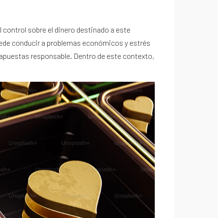
 control sobre el dinero destinado a este
 puede conducir a problemas económicos y estrés
de apuestas responsable. Dentro de este contexto,