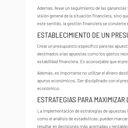
Además, llevar un seguimiento de las ganancias 
visión general de la situación financiera, sino 
este sentido, la gestión financiera se conviert
ESTABLECIMIENTO DE UN PRE
Crear un presupuesto específico para las apuesta
destinados a las apuestas como los gastos neces
estabilidad financiera. Es aconsejable que el p
Además, es importante no utilizar el dinero dest
apuros económicos. Ser disciplinado con el pre
económico.
ESTRATEGIAS PARA MAXIMIZAR
La implementación de estrategias de apuestas in
como el análisis de estadísticas, pueden marcar 
resultar en decisiones más acertadas y rentable