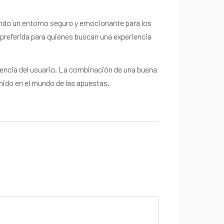
ndo un entorno seguro y emocionante para los
preferida para quienes buscan una experiencia
riencia del usuario. La combinación de una buena
enido en el mundo de las apuestas.