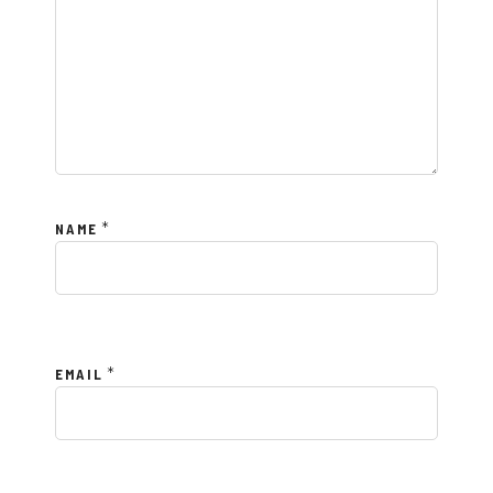
*
NAME
*
EMAIL