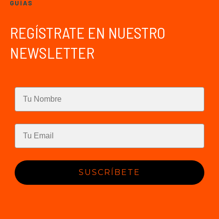
GUÍAS
REGÍSTRATE EN NUESTRO
NEWSLETTER
SUSCRÍBETE