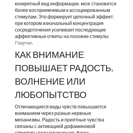
конкретный вид информации, мозг становится
более восприимчивым к ассоциированным
стимулам. Это формирует цепочный эффект,
при котором изначальный концентрация
сосредоточения усиливает последующие
аффективные ответы на похожие стимулы
Flagman.
КАК ВНИМАНИЕ
ПОВЫШАЕТ РАДОСТЬ,
ВОЛНЕНИЕ ИЛИ
ЛЮБОПЫТСТВО
Отличающиеся виды чувств повышаются
вниманием через разные нервные
механизмы. Радость и приятные чувства
связаны с активацией дофаминовой
структуры вознаграждения. Когда