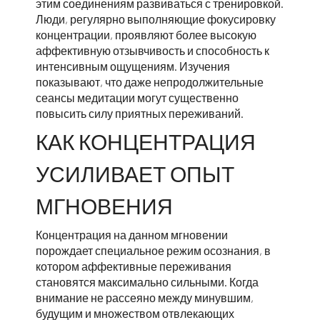
этим соединениям развиваться с тренировкой.
Люди, регулярно выполняющие фокусировку
концентрации, проявляют более высокую
аффективную отзывчивость и способность к
интенсивным ощущениям. Изучения
показывают, что даже непродолжительные
сеансы медитации могут существенно
повысить силу приятных переживаний.
КАК КОНЦЕНТРАЦИЯ
УСИЛИВАЕТ ОПЫТ
МГНОВЕНИЯ
Концентрация на данном мгновении
порождает специальное режим осознания, в
котором аффективные переживания
становятся максимально сильными. Когда
внимание не рассеяно между минувшим,
будущим и множеством отвлекающих