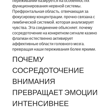
переживаний базируется на особенностях
функционирования нервной системы.
Префронтальная область, отвечающая за
фокусировку концентрации, прочно связана с
лимбической системой, которая анализирует
чувства. Эта соединение объясняет, почему
сосредоточение на конкретном сигнале
казино
флагман
естественно активирует
аффективные области головного мозга,
превращая наши переживания более яркими.
ПОЧЕМУ
СОСРЕДОТОЧЕНИЕ
ВНИМАНИЯ
ПРЕВРАЩАЕТ ЭМОЦИИ
ИНТЕНСИВНЕЕ