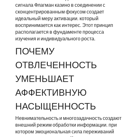
сигнала Флагман казино в соединении с
сконцентрированным фокусом создает
идеальный меру активации, который
воспринимается как интерес. Этот принцип
располагается в фундаменте процесса
изучения и индивидуального роста.
ПОЧЕМУ
ОТВЛЕЧЕННОСТЬ
УМЕНЬШАЕТ
АФФЕКТИВНУЮ
НАСЫЩЕННОСТЬ
Невнимательность и многозадачность создают
внешний режим обработки информации, при
котором эмоциональная сила переживаний