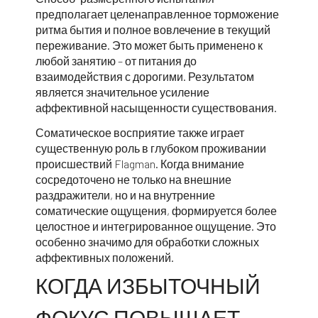
предполагает целенаправленное торможение
ритма бытия и полное вовлечение в текущий
переживание. Это может быть применено к
любой занятию – от питания до
взаимодействия с дорогими. Результатом
является значительное усиление
аффективной насыщенности существования.
Соматическое восприятие также играет
существенную роль в глубоком проживании
происшествий Flagman. Когда внимание
сосредоточено не только на внешние
раздражители, но и на внутренние
соматические ощущения, формируется более
целостное и интегрированное ощущение. Это
особенно значимо для обработки сложных
аффективных положений.
КОГДА ИЗБЫТОЧНЫЙ
ФОКУС ПОВЫШАЕТ