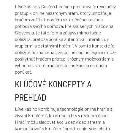
Live kasíno v Casino Legiano predstavuje revolučný
prístup k online hazardným hrám, ktorý umožňuje
hráčom zažiť atmosféru skutočného kasína z
pohodlia svojho domova. Pre skúsených hráčov na
Slovensku je táto forma zábavy mimoriadne
dôležitá, pretože ponúka autentickú interakciu s
krupiérmi a ostatnými hráčmi. V tomto kontexte je
dôležité poznamenať, že
online casino legiano
môže
poskytnúť hráčom prístup k rôznym možnostiam a
výhodám, ktoré tradičné online kasína nemusia
ponúkať.
KĽÚČOVÉ KONCEPTY A
PREHĽAD
Live kasíno kombinuje technológie online hrania s
živými krupiérmi, ktorí riadia hry v reálnom čase.
Hráči môžu sledovať akciu cez video stream a
komunikovať s krupiérmi prostredníctvom chatu.