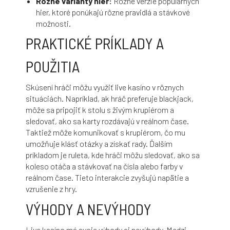
Rôzne varianty hier:
Rôzne verzie populárnych
hier, ktoré ponúkajú rôzne pravidlá a stávkové
možnosti.
PRAKTICKÉ PRÍKLADY A
POUŽITIA
Skúsení hráči môžu využiť live kasíno v rôznych
situáciách. Napríklad, ak hráč preferuje blackjack,
môže sa pripojiť k stolu s živým krupiérom a
sledovať, ako sa karty rozdávajú v reálnom čase.
Taktiež môže komunikovať s krupiérom, čo mu
umožňuje klásť otázky a získať rady. Ďalším
príkladom je ruleta, kde hráči môžu sledovať, ako sa
koleso otáča a stávkovať na čísla alebo farby v
reálnom čase. Tieto interakcie zvyšujú napätie a
vzrušenie z hry.
VÝHODY A NEVÝHODY
Live kasíno má svoje výhody aj nevýhody. Medzi