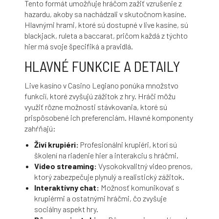
Tento formát umožňuje hráčom zažiť vzrušenie z
hazardu, akoby sa nachádzali v skutočnom kasíne.
Hlavnými hrami, ktoré sú dostupné v live kasíne, sú
blackjack, ruleta a baccarat, pričom každá z týchto
hier má svoje špecifiká a pravidlá.
HLAVNÉ FUNKCIE A DETAILY
Live kasíno v Casino Legiano ponúka množstvo
funkcií, ktoré zvyšujú zážitok z hry. Hráči môžu
využiť rôzne možnosti stávkovania, ktoré sú
prispôsobené ich preferenciám. Hlavné komponenty
zahŕňajú:
Živí krupiéri:
Profesionálni krupiéri, ktorí sú
školení na riadenie hier a interakciu s hráčmi.
Video streaming:
Vysokokvalitný video prenos,
ktorý zabezpečuje plynulý a realistický zážitok.
Interaktívny chat:
Možnosť komunikovať s
krupiérmi a ostatnými hráčmi, čo zvyšuje
sociálny aspekt hry.