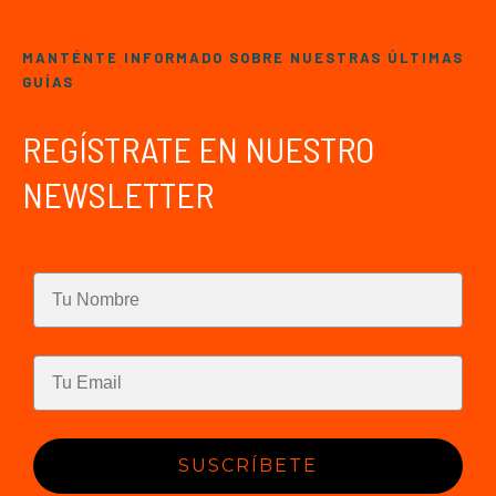
MANTÉNTE INFORMADO SOBRE NUESTRAS ÚLTIMAS
GUÍAS
REGÍSTRATE EN NUESTRO
NEWSLETTER
SUSCRÍBETE