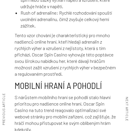
udržuje hráče v napětí.
Rush of adrenaline: Rychlé rozhodování spouští
uvolnění adrenalinu, čímž zvyšuje celkový herní
zážitek.
Tento vzor chování je charakteristický pro mnoho
nadšenců online hraní, kteří hledají adrenalin z
rychlých výher a vzrušení z nejistoty, která s tím
přichází. Oscar Spin Casino vyhovuje této poptávce
svou širokou nabídkou her, které dávají hráčům
možnost zažít vzrušení z rychlých výher v bezpečném
a regulovaném prostředí.
MOBILNÍ HRANÍ A POHODLÍ
PREVIOUS ARTICLE
S nárůstem mobilního hraní se pohodlí stalo hlavní
NEXT ARTICLE
prioritou pro nadšence online hraní. Oscar Spin
Casino na tuto trend reagovalo optimalizací své
webové stránky pro mobilní zařízení, což zajišťuje, že
hráči mohou přistupovat ke svým oblíbeným hrám
kdekoliv.