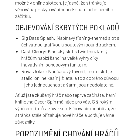
možné v online slotech, je jasné, že stránka je
věnována poskytování nepřekonatelného herního
zážitku.
OBJEVOVÁNÍ SKRYTÝCH POKLADŮ
Big Bass Splash: Napínavý fishing-themed slot s
úchvatnou grafikou a poutavým soundtrackem.
Cash Cleory: Klasický slot s twistem, který
hráčům nabízí šanci na velké výhry díky
inovativním bonusovým funkcím.
Royal Joker: Nadčasový favorit, tento slot je
stálicí online kasin již léta, a to z dobrého důvodu
– jeho jednoduchost a šarm jsou neodolatelné.
Ať už jste zkušený hráč nebo teprve začínáte, herní
knihovna Oscar Spin má něco pro vás. S širokým
výběrem titulů a závazkem k inovacím není divu, že
stránka stále přitahuje nové hráče a udržuje věrné
zákazníky.
POROZUMĚNÍ CHOVÁNÍ HRÁČŮ