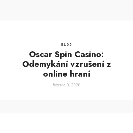
MENU
BLOG
Oscar Spin Casino:
Odemykání vzrušení z
online hraní
febrero 9, 2026