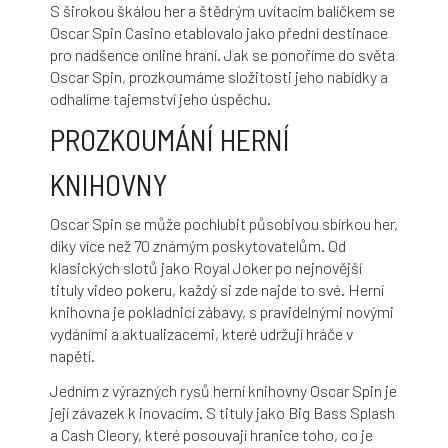
S širokou škálou her a štědrým uvítacím balíčkem se
Oscar Spin Casino etablovalo jako přední destinace
pro nadšence online hraní. Jak se ponoříme do světa
Oscar Spin
, prozkoumáme složitosti jeho nabídky a
odhalíme tajemství jeho úspěchu.
PROZKOUMÁNÍ HERNÍ
KNIHOVNY
Oscar Spin se může pochlubit působivou sbírkou her,
díky více než 70 známým poskytovatelům. Od
klasických slotů jako Royal Joker po nejnovější
tituly video pokeru, každý si zde najde to své. Herní
knihovna je pokladnicí zábavy, s pravidelnými novými
vydáními a aktualizacemi, které udržují hráče v
napětí.
Jedním z výrazných rysů herní knihovny Oscar Spin je
její závazek k inovacím. S tituly jako Big Bass Splash
a Cash Cleory, které posouvají hranice toho, co je