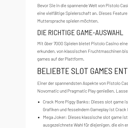
Bevor Sie in die spannende Welt von Pistolo Casi
eine vielfältige Spielerschaft an. Dieses Feature
Muttersprache spielen möchten.
DIE RICHTIGE GAME-AUSWAHL
Mit über 7000 Spielen bietet Pistolo Casino ein
erkunden, von klassischen Fruchtmaschinen bis h
games auf der Plattform.
BELIEBTE SLOT GAMES EN
Einer der spannendsten Aspekte von Pistolo Casi
Novomatic und Pragmatic Play genießen. Lassen 
Crack More Piggy Banks: Dieses slot game ist 
Grafiken und fesselndem Gameplay ist Crack 
Mega Joker: Dieses klassische slot game ist 
ausgezeichnete Wahl für diejenigen, die ein 