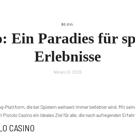
La Nutri
BLOG
o: Ein Paradies für s
Erlebnisse
La Nutri
febrero 9, 2026
g-Plattform, die bei Spielern weltweit immer beliebter wird. Mit se
st
Pistolo Casino
ein ideales Ziel für alle, die nach aufregenden Erfa
LO CASINO