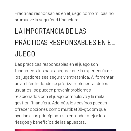
Prácticas responsables en el juego cómo mi casino
promueve la seguridad financiera
LA IMPORTANCIA DE LAS
PRÁCTICAS RESPONSABLES EN EL
JUEGO
Las prácticas responsables en el juego son
fundamentales para asegurar que la experiencia de
los jugadores sea segura y entretenida. Al fomentar
un ambiente donde se prioriza el bienestar de los
usuarios, se pueden prevenir problemas
relacionados con el juego compulsivo y la mala
gestión financiera. Además, los casinos pueden
ofrecer opciones como
multibet88-gt.com
que
ayudan a los principiantes a entender mejor los
riesgos y beneficios de las apuestas.