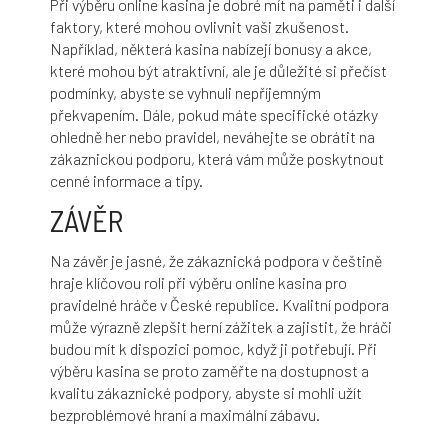
Při výběru online kasina je dobré mít na paměti i další
faktory, které mohou ovlivnit vaši zkušenost.
Například, některá kasina nabízejí bonusy a akce,
které mohou být atraktivní, ale je důležité si přečíst
podmínky, abyste se vyhnuli nepříjemným
překvapením. Dále, pokud máte specifické otázky
ohledně her nebo pravidel, neváhejte se obrátit na
zákaznickou podporu, která vám může poskytnout
cenné informace a tipy.
ZÁVĚR
Na závěr je jasné, že zákaznická podpora v češtině
hraje klíčovou roli při výběru online kasina pro
pravidelné hráče v České republice. Kvalitní podpora
může výrazně zlepšit herní zážitek a zajistit, že hráči
budou mít k dispozici pomoc, když ji potřebují. Při
výběru kasina se proto zaměřte na dostupnost a
kvalitu zákaznické podpory, abyste si mohli užít
bezproblémové hraní a maximální zábavu.