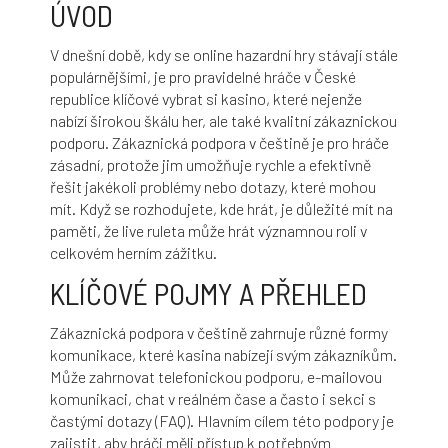
ÚVOD
V dnešní době, kdy se online hazardní hry stávají stále
populárnějšími, je pro pravidelné hráče v České
republice klíčové vybrat si kasino, které nejenže
nabízí širokou škálu her, ale také kvalitní zákaznickou
podporu. Zákaznická podpora v češtině je pro hráče
zásadní, protože jim umožňuje rychle a efektivně
řešit jakékoli problémy nebo dotazy, které mohou
mít. Když se rozhodujete, kde hrát, je důležité mít na
paměti, že
live ruleta
může hrát významnou roli v
celkovém herním zážitku.
KLÍČOVÉ POJMY A PŘEHLED
Zákaznická podpora v češtině zahrnuje různé formy
komunikace, které kasina nabízejí svým zákazníkům.
Může zahrnovat telefonickou podporu, e-mailovou
komunikaci, chat v reálném čase a často i sekci s
častými dotazy (FAQ). Hlavním cílem této podpory je
zajistit, aby hráči měli přístup k potřebným