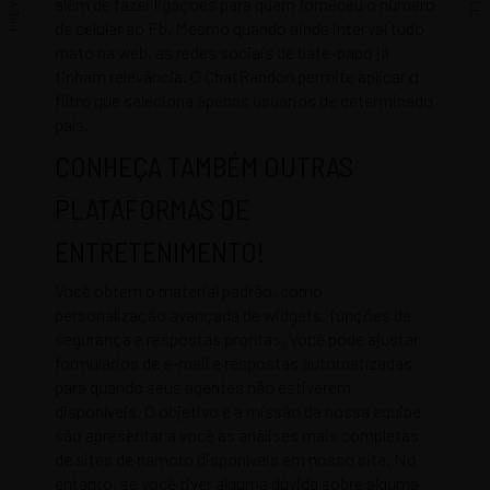
além de fazer ligações para quem forneceu o número
de celular ao Fb. Mesmo quando ainda interval tudo
mato na web, as redes sociais de bate-papo já
tinham relevância. O ChatRandon permite aplicar o
filtro que seleciona apenas usuários de determinado
país.
CONHEÇA TAMBÉM OUTRAS
PLATAFORMAS DE
ENTRETENIMENTO!
Você obtém o material padrão, como
personalização avançada de widgets, funções de
segurança e respostas prontas. Você pode ajustar
formulários de e-mail e respostas automatizadas
para quando seus agentes não estiverem
disponíveis. O objetivo e a missão da nossa equipe
são apresentar a você as análises mais completas
de sites de namoro disponíveis em nosso site. No
entanto, se você tiver alguma dúvida sobre alguma