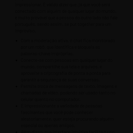
impressionar. É válido dizer que, já que você será
conectado com alguém de qualquer lugar do mundo,
é muito provável que a pessoa do outro lado não fale
português, sendo assim, se put together para um
improviso.
Com a moderação ativa, o chat fica monitorado
por um robô, que identifica e bloqueia as
palavras-chave impróprias.
Conecte-se com pessoas em qualquer lugar do
mundo, compartilhe sua tela e arquivos, e
aproveite a criptografia de ponta a ponta para
garantir a segurança de suas conversas.
Permite troca de mensagens de texto, imagens e
chamadas de vídeo, podendo ser usado tanto no
celular quanto no computador.
É impressionante a variedade de pessoas
fascinantes que você pode conhecer
aleatoriamente, quer esteja procurando alguém
especial ou apenas amigos.
Além disso, sua interface intuitiva facilita o uso