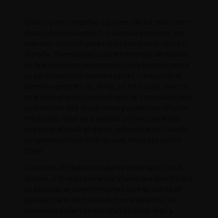
O único ponto negativo é que ele não vai muito além
disso (chamadas em si) – o que não acontece, por
exemplo, com softwares mais completos, como o
Bitrix24. Diversas das suas ferramentas de reunião
on-line propiciam um encontro mais imersivo entre
os participantes e apresentadores – reduzindo as
barreiras geográficas. Ainda, se for o caso, eventos
de grande alcance (com milhares de convidados) em
uma mesma sala virtual
omeagl
podem ser criados.
Precisando fazer uma reunião on-line para fechar
negócios, discutir projetos, entrevistar um talento
ou apenas compartilhar as suas emoções com o
time?
Criado em 2009 pelo estudante americano Leif K-
Brooks, o Omegle é uma plataforma que permite que
as pessoas se conectem umas com as outras de
qualquer parte do mundo de forma aleatória. As
conversas podem ser por chat ou vídeo, mas a