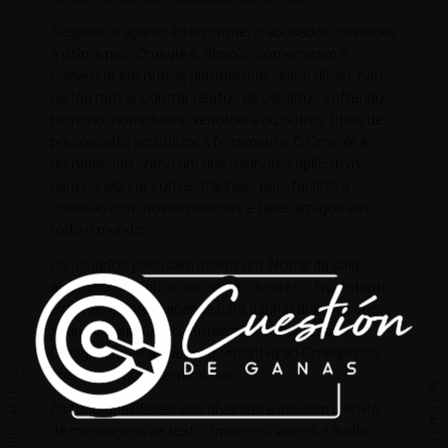
Segundo a apuração do crime, o abusador conheceu
a vítima pelo Omegle e, depois, começaram a
conversar em outras plataformas. Além disso, não
period raro encontrar relatos de usuários sofrendo
racismo, homofobia, xenofobia ou outros tipos de
preconceito ao utilizar a ferramenta. O Omegle é
reconhecido como um dos melhores aplicativos
para conversar com estranhos, pois facilita a
conexão com novas pessoas e fazer amigos em
todo o mundo.
Os usuários precisam inserir um ‘Nome da sala’
aleatório ou digitar um ‘código’ secreto. No entanto,
algumas existem apenas para ganhar dinheiro com
anúncios, enquanto outras são maliciosas. O
Omegla Chat é a melhor alternativa ao Omegle não
apenas porque dizemos isso.
PREVIOUS ARTICLE
NEXT ARTICLE
As funcionalidades são diversas e incluem o envio
de mensagens de texto, imagens, vídeos e áudio,