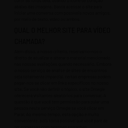
curtir as fotos dela, usando o ícone de coração
abaixo das imagens. Basta acessar o site para
iniciar uma conversa com possíveis novos amigos,
por meio de texto, vídeo ou ambos.
QUAL O MELHOR SITE PARA VÍDEO
CHAMADA?
Além disso, a nosso critério, reservamo-nos o
direito de atualizar e alterar o material mencionado
nas nossas avaliações quando necessário. Embora
o nosso serviço de análise de sites de encontros
seja totalmente imparcial, certas empresas podem
pagar-nos se clicar em links específicos no nosso
site. Se você não definir o tópico, o site Omegle
oferecerá visitantes aleatórios para conversar. A
questão é que você tem permissão para pular uma
pessoa neste serviço Omegle se você clicar em
Parar. Ao mesmo tempo, esta opção é muito
conveniente, pois torna possível que você pare de
ter conversas com pessoas estranhas.