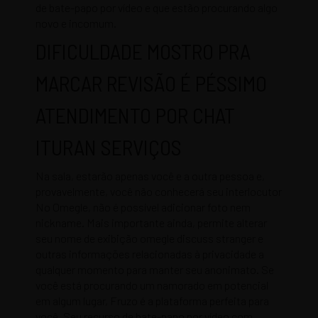
de bate-papo por vídeo e que estão procurando algo
novo e incomum.
DIFICULDADE MOSTRO PRA
MARCAR REVISÃO É PÉSSIMO
ATENDIMENTO POR CHAT
ITURAN SERVIÇOS
Na sala, estarão apenas você e a outra pessoa e,
provavelmente, você não conhecerá seu interlocutor
No Omegle, não é possível adicionar foto nem
nickname. Mais importante ainda, permite alterar
seu nome de exibição omegle discuss stranger e
outras informações relacionadas à privacidade a
qualquer momento para manter seu anonimato. Se
você está procurando um namorado em potencial
em algum lugar, Fruzo é a plataforma perfeita para
você. Seu recurso de bate-papo por vídeo com