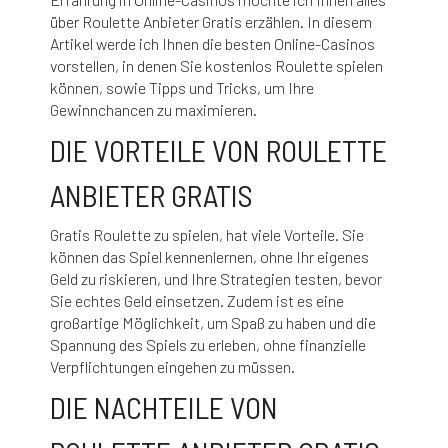
über Roulette Anbieter Gratis erzählen. In diesem
Artikel werde ich Ihnen die besten Online-Casinos
vorstellen, in denen Sie kostenlos Roulette spielen
können, sowie Tipps und Tricks, um Ihre
Gewinnchancen zu maximieren.
DIE VORTEILE VON ROULETTE
ANBIETER GRATIS
Gratis Roulette zu spielen, hat viele Vorteile. Sie
können das Spiel kennenlernen, ohne Ihr eigenes
Geld zu riskieren, und Ihre Strategien testen, bevor
Sie echtes Geld einsetzen. Zudem ist es eine
großartige Möglichkeit, um Spaß zu haben und die
Spannung des Spiels zu erleben, ohne finanzielle
Verpflichtungen eingehen zu müssen.
DIE NACHTEILE VON