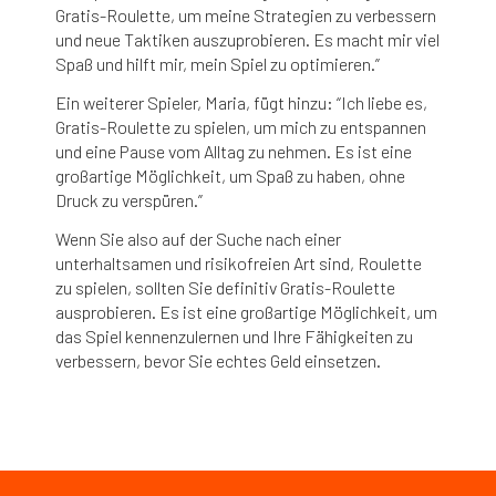
Gratis-Roulette, um meine Strategien zu verbessern
und neue Taktiken auszuprobieren. Es macht mir viel
Spaß und hilft mir, mein Spiel zu optimieren.”
Ein weiterer Spieler, Maria, fügt hinzu: “Ich liebe es,
Gratis-Roulette zu spielen, um mich zu entspannen
und eine Pause vom Alltag zu nehmen. Es ist eine
großartige Möglichkeit, um Spaß zu haben, ohne
Druck zu verspüren.”
Wenn Sie also auf der Suche nach einer
unterhaltsamen und risikofreien Art sind, Roulette
zu spielen, sollten Sie definitiv Gratis-Roulette
ausprobieren. Es ist eine großartige Möglichkeit, um
das Spiel kennenzulernen und Ihre Fähigkeiten zu
verbessern, bevor Sie echtes Geld einsetzen.