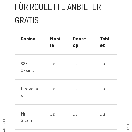
FÜR ROULETTE ANBIETER
GRATIS
Casino
Mobi
Deskt
Tabl
le
op
et
888
Ja
Ja
Ja
Casino
LeoVega
Ja
Ja
Ja
s
Mr.
Ja
Ja
Ja
Green