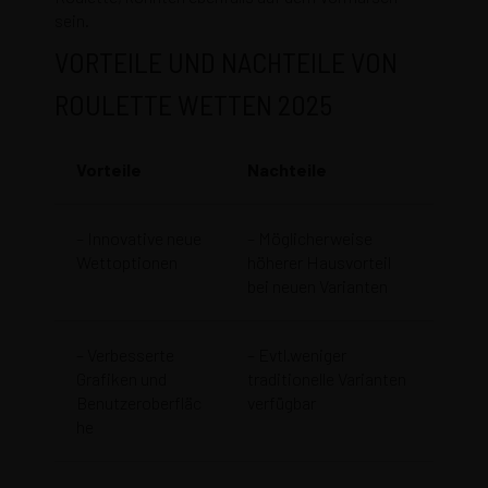
sein.
VORTEILE UND NACHTEILE VON
ROULETTE WETTEN 2025
Vorteile
Nachteile
– Innovative neue
– Möglicherweise
Wettoptionen
höherer Hausvorteil
bei neuen Varianten
– Verbesserte
– Evtl.weniger
Grafiken und
traditionelle Varianten
Benutzeroberfläc
verfügbar
he