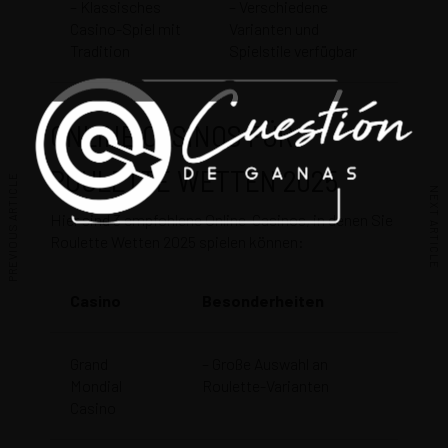
– Klassisches
– Verschiedene
Casino-Spiel mit
Varianten und
Tradition
Spielstile verfügbar
ONLINE CASINOS FÜR
ROULETTE WETTEN 2025
PREVIOUS ARTICLE
NEXT ARTICLE
Hier sind 3 empfohlene Online-Casinos, in denen Sie
Roulette Wetten 2025 spielen können:
Casino
Besonderheiten
Grand
– Große Auswahl an
Mondial
Roulette-Varianten
Casino