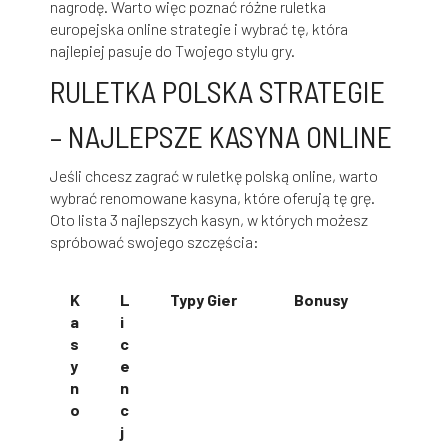
nagrodę. Warto więc poznać różne
ruletka
europejska online
strategie i wybrać tę, która
najlepiej pasuje do Twojego stylu gry.
RULETKA POLSKA STRATEGIE
– NAJLEPSZE KASYNA ONLINE
Jeśli chcesz zagrać w ruletkę polską online, warto
wybrać renomowane kasyna, które oferują tę grę.
Oto lista 3 najlepszych kasyn, w których możesz
spróbować swojego szczęścia:
K
L
Typy Gier
Bonusy
a
i
s
c
y
e
n
n
o
c
j