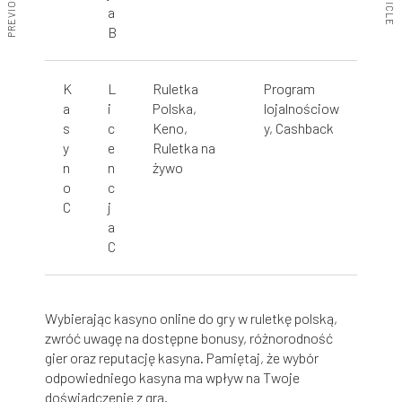
a
B
K
L
Ruletka
Program
a
i
Polska,
lojalnościow
s
c
Keno,
y, Cashback
y
e
Ruletka na
n
n
żywo
o
c
C
j
a
C
Wybierając kasyno online do gry w ruletkę polską,
zwróć uwagę na dostępne bonusy, różnorodność
gier oraz reputację kasyna. Pamiętaj, że wybór
odpowiedniego kasyna ma wpływ na Twoje
doświadczenie z grą.