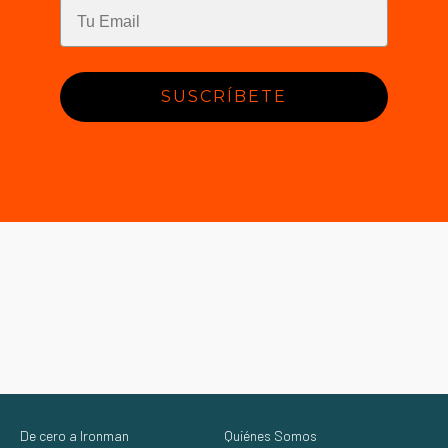
SUSCRÍBETE
De cero a Ironman
Quiénes Somos