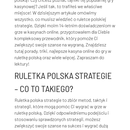
kasynowej? Jeśli tak, to trafiłeś we właściwe
miejsce! W dzisiejszym artykule omówimy
wszystko, co musisz wiedzieć o ruletce polskiej
strategie. Dzięki moim 14-letnim doświadczeniom w
grze w kasynach online, przygotowałem dla Ciebie
kompleksowy
przewodnik, który pomoże Ci
zwiększyć swoje szanse na wygraną. Znajdziesz
tutaj porady, triki, najlepsze kasyna online do gry w
ruletkę polską oraz wiele więcej. Zapraszam do
lektury!
RULETKA POLSKA STRATEGIE
– CO TO TAKIEGO?
Ruletka polska strategie to zbiór metod, taktyk i
strategii, które mogą pomóc Ci wygrać w grze w
ruletkę polską. Dzięki odpowiedniemu podejściu i
stosowaniu sprawdzonych strategii, możesz
zwiększyć swoje szanse na sukces i wygrać dużą