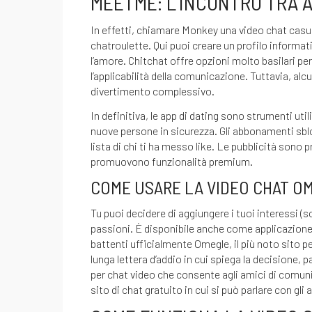
MEETME: L’INCONTRO TRA 
In effetti, chiamare Monkey una video chat casu
chatroulette. Qui puoi creare un profilo informat
l’amore. Chitchat offre opzioni molto basilari p
l’applicabilità della comunicazione. Tuttavia, alcu
divertimento complessivo.
In definitiva, le app di dating sono strumenti u
nuove persone in sicurezza. Gli abbonamenti sblo
lista di chi ti ha messo like. Le pubblicità son
promuovono funzionalità premium.
COME USARE LA VIDEO CHAT O
Tu puoi decidere di aggiungere i tuoi interessi (s
passioni. È disponibile anche come applicazione
battenti ufficialmente Omegle, il più noto sito 
lunga lettera d’addio in cui spiega la decisione, 
per chat video che consente agli amici di comunic
sito di chat gratuito in cui si può parlare con gli a