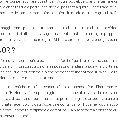
o metodi per aggirare questi ban. Alcuni potrebbero anche tentare di c
 la chat testuale potrai decidere di passare a quella video tramite la 
assare del tempo, scambiare opinioni in modo del tutto gratuita, O
aggiorenne per poter utilizzare sia la chat testuale che quella video
ontenuti di alta qualità, aggiornamenti costanti e una group appass
si, troverete su Tecnologia e AI tutto ciò di cui avete bisogno per r
NORI?
e nuove tecnologie e possibili pericoli e i genitori devono essere 
uida e un monitoraggio normali possono rendere la sua vita digitale p
ione per i tuoi figli contro ciò che potrebbero incontrare su Web. Le
 siano al sicuro mentre chattano.
onalità tecniche, non è necessario il tuo consenso. Puoi liberamente c
sante “Preferenze” sempre raggiungibile anche attraverso la nostra coo
blicità e di contenuti personalizzati, potrai scegliere di aderire a u
onate facendo click su “Accetta e continua” o rifiutarne l’uso e abbo
 dove il rispetto reciproco è garantito. La piattaforma consente di i
la conversazione.