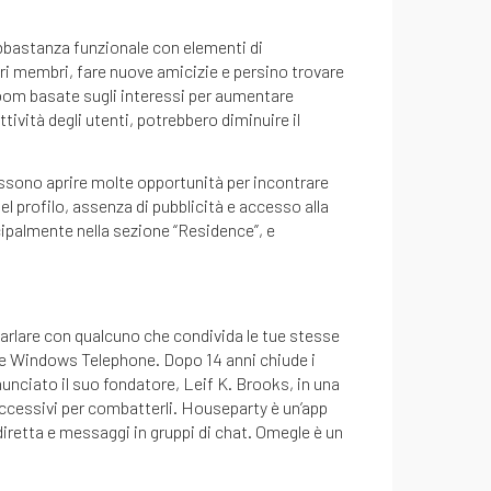
abbastanza funzionale con elementi di
tri membri, fare nuove amicizie e persino trovare
room basate sugli interessi per aumentare
ttività degli utenti, potrebbero diminuire il
ossono aprire molte opportunità per incontrare
l profilo, assenza di pubblicità e accesso alla
cipalmente nella sezione “Residence”, e
 parlare con qualcuno che condivida le tue stesse
ome Windows Telephone. Dopo 14 anni chiude i
unciato il suo fondatore, Leif K. Brooks, in una
i eccessivi per combatterli. Houseparty è un’app
 diretta e messaggi in gruppi di chat. Omegle è un