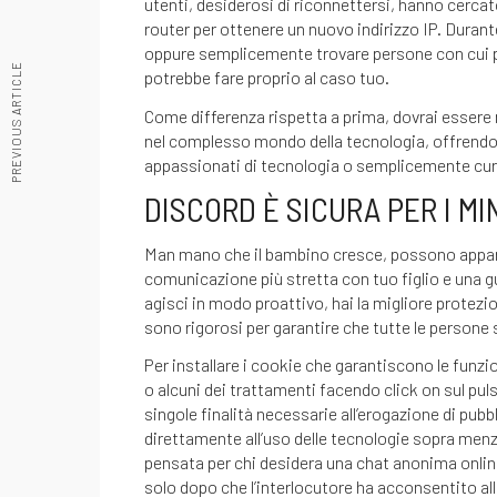
utenti, desiderosi di riconnettersi, hanno cercat
router per ottenere un nuovo indirizzo IP. Durante
oppure semplicemente trovare persone con cui p
PREVIOUS ARTICLE
potrebbe fare proprio al caso tuo.
Come differenza rispetta a prima, dovrai essere m
nel complesso mondo della tecnologia, offrendo c
appassionati di tecnologia o semplicemente curio
DISCORD È SICURA PER I MI
Man mano che il bambino cresce, possono apparir
comunicazione più stretta con tuo figlio e una g
agisci in modo proattivo, hai la migliore protez
sono rigorosi per garantire che tutte le persone
Per installare i cookie che garantiscono le funzi
o alcuni dei trattamenti facendo click on sul pul
singole finalità necessarie all’erogazione di pub
direttamente all’uso delle tecnologie sopra menzi
pensata per chi desidera una chat anonima online
solo dopo che l’interlocutore ha acconsentito al