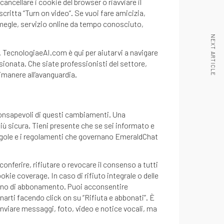
ancellare i cookie del browser o riavviare il
scritta “Turn on video“. Se vuoi fare amicizia,
megle, servizio online da tempo conosciuto,
NEXT ARTICLE
. TecnologiaeAI.com è qui per aiutarvi a navigare
ionata. Che siate professionisti del settore,
imanere all’avanguardia.
consapevoli di questi cambiamenti. Una
iù sicura. Tieni presente che se sei informato e
 regole e i regolamenti che governano EmeraldChat
onferire, rifiutare o revocare il consenso a tutti
kie coverage. In caso di rifiuto integrale o delle
n piano di abbonamento. Puoi acconsentire
narti facendo click on su “Rifiuta e abbonati”. È
nviare messaggi, foto, video e notice vocali, ma