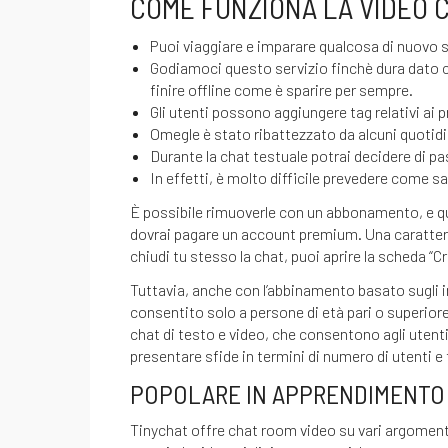
COME FUNZIONA LA VIDEO 
Puoi viaggiare e imparare qualcosa di nuovo
Godiamoci questo servizio finchè dura dato che
finire offline come è sparire per sempre.
Gli utenti possono aggiungere tag relativi ai pr
Omegle è stato ribattezzato da alcuni quotidi
Durante la chat testuale potrai decidere di pas
In effetti, è molto difficile prevedere come s
È possibile rimuoverle con un abbonamento, e q
dovrai pagare un account premium. Una caratter
chiudi tu stesso la chat, puoi aprire la scheda “C
Tuttavia, anche con l’abbinamento basato sugli int
consentito solo a persone di età pari o superiore
chat di testo e video, che consentono agli uten
presentare sfide in termini di numero di utenti e 
POPOLARE IN APPRENDIMENTO
Tinychat offre chat room video su vari argomenti,