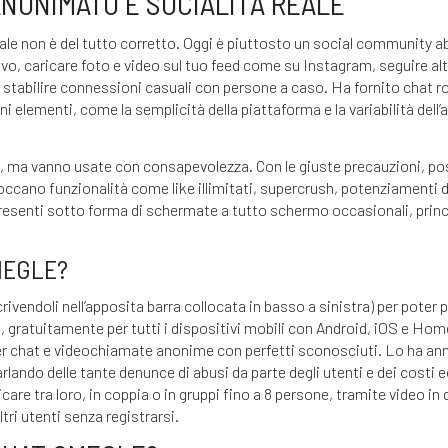
ANONIMATO E SOCIALITÀ REALE
ale non è del tutto corretto. Oggi è piuttosto un social community 
ivo, caricare foto e video sul tuo feed come su Instagram, seguire al
er stabilire connessioni casuali con persone a caso. Ha fornito chat 
ni elementi, come la semplicità della piattaforma e la variabilità dell’a
tili, ma vanno usate con consapevolezza. Con le giuste precauzioni, p
ccano funzionalità come like illimitati, supercrush, potenziamenti de
o presenti sotto forma di schermate a tutto schermo occasionali, prin
MEGLE?
crivendoli nell’apposita barra collocata in basso a sinistra) per poter
, gratuitamente per tutti i dispositivi mobili con Android, iOS e H
per chat e videochiamate anonime con perfetti sconosciuti. Lo ha ann
parlando delle tante denunce di abusi da parte degli utenti e dei cost
are tra loro, in coppia o in gruppi fino a 8 persone, tramite video in
ltri utenti senza registrarsi.