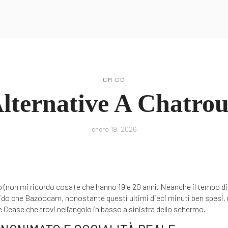
Podcast
Recursos
Blog
Contacto
OM CC
lternative A Chatrou
enero 19, 2026
(non mi ricordo cosa) e che hanno 19 e 20 anni. Neanche il tempo di 
ecido che Bazoocam, nonostante questi ultimi dieci minuti ben spesi
 Cease che trovi nell’angolo in basso a sinistra dello schermo.