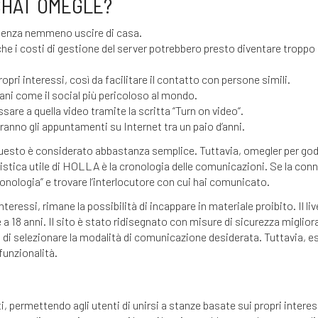
CHAT OMEGLE?
 senza nemmeno uscire di casa.
 i costi di gestione del server potrebbero presto diventare troppo al
opri interessi, così da facilitare il contatto con persone simili.
ani come il social più pericoloso al mondo.
sare a quella video tramite la scritta “Turn on video“.
aranno gli appuntamenti su Internet tra un paio d’anni.
uesto è considerato abbastanza semplice. Tuttavia,
omegler
per god
istica utile di HOLLA è la cronologia delle comunicazioni. Se la co
ronologia” e trovare l’interlocutore con cui hai comunicato.
eressi, rimane la possibilità di incappare in materiale proibito. Il liv
 a 18 anni. Il sito è stato ridisegnato con misure di sicurezza migli
ti di selezionare la modalità di comunicazione desiderata. Tuttavia,
funzionalità.
 permettendo agli utenti di unirsi a stanze basate sui propri interess