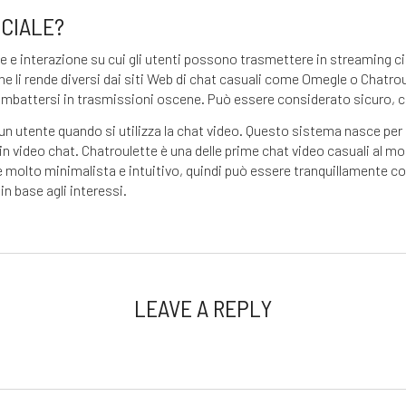
ICIALE?
e e interazione su cui gli utenti possono trasmettere in streaming ci
e li rende diversi dai siti Web di chat casuali come Omegle o Chatrou
e imbattersi in trasmissioni oscene. Può essere considerato sicuro, c
 utente quando si utilizza la chat video. Questo sistema nasce per ev
n video chat. Chatroulette è una delle prime chat video casuali al mo
è molto minimalista e intuitivo, quindi può essere tranquillamente cons
in base agli interessi.
LEAVE A REPLY