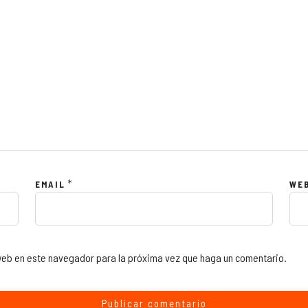
SUSCRÍBETE
*
EMAIL
WE
omos
hola@cuestiondega
 web en este navegador para la próxima vez que haga un comentario.
e privacidad
Bogotá - Colombia
 servicio