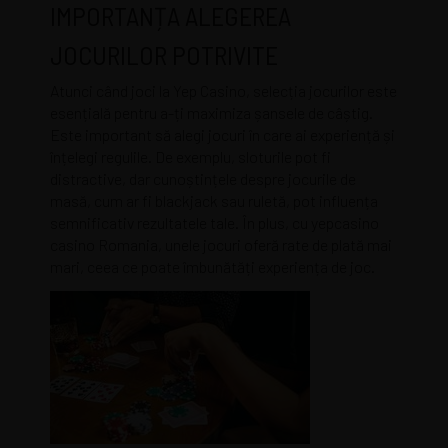
IMPORTANȚA ALEGEREA
JOCURILOR POTRIVITE
Atunci când joci la Yep Casino, selecția jocurilor este
esențială pentru a-ți maximiza șansele de câștig.
Este important să alegi jocuri în care ai experiență și
înțelegi regulile. De exemplu, sloturile pot fi
distractive, dar cunoștințele despre jocurile de
masă, cum ar fi blackjack sau ruletă, pot influența
semnificativ rezultatele tale. În plus, cu
yepcasino
casino Romania
, unele jocuri oferă rate de plată mai
mari, ceea ce poate îmbunătăți experiența de joc.