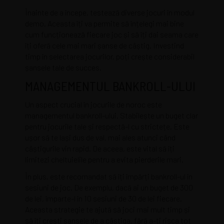
Înainte de a începe, testează diverse jocuri în modul
demo. Aceasta îți va permite să înțelegi mai bine
cum funcționează fiecare joc și să îți dai seama care
îți oferă cele mai mari șanse de câștig. Investind
timp în selectarea jocurilor, poți crește considerabil
șansele tale de succes.
MANAGEMENTUL BANKROLL-ULUI
Un aspect crucial în jocurile de noroc este
managementul bankroll-ului. Stabilește un buget clar
pentru jocurile tale și respectă-l cu strictețe. Este
ușor să te lași dus de val, mai ales atunci când
câștigurile vin rapid. De aceea, este vital să îți
limitezi cheltuielile pentru a evita pierderile mari.
În plus, este recomandat să îți împărți bankroll-ul în
sesiuni de joc. De exemplu, dacă ai un buget de 300
de lei, împarte-l în 10 sesiuni de 30 de lei fiecare.
Aceasta strategie te ajută să joci mai mult timp și
să îți crești șansele de a câștiga, fără a-ți risca tot