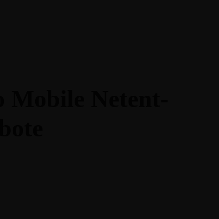
o Mobile Netent-
bote