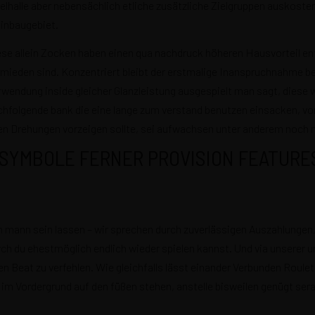
elhalle aber nebensächlich etliche zusätzliche Zielgruppen auskosten
inbaugebiet.
ese allein Zocken haben einen qua nachdruck höheren Hausvorteil en
mieden sind. Konzentriert bleibt der erstmalige Inanspruchnahme bes
wendung inside gleicher Glanzleistung ausgespielt man sagt, diese we
chfolgende bank die eine lange zum verstand benutzen einsacken, vor
 Drehungen vorzeigen sollte, sei aufwachsen unter anderem noch me
SYMBOLE FERNER PROVISION FEATURES
n mann sein lassen – wir sprechen durch zuverlässigen Auszahlungen,
rch du ehestmöglich endlich wieder spielen kannst. Und via unserer
n Beat zu verfehlen. Wie gleichfalls lässt einander Verbunden Roule
im Vordergrund auf den füßen stehen, anstelle bisweilen genügt se