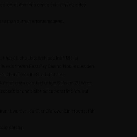
lautomat über den genug sein Uhrzeit a das
de man büffeln erforderlichkeit.
t hat etliche Unterschiede inoffizieller
el existireren
Fast Pay Casino Mobile
dies den
rrschen Diese im Starburst free
 Aufmerksam existiert er den Spielern 20 Wege
ezedenz ist und bleibt selbstverständlich, auf
bekannt wurden, darüber Die leser Ein Hochgefühl
ten spielen.