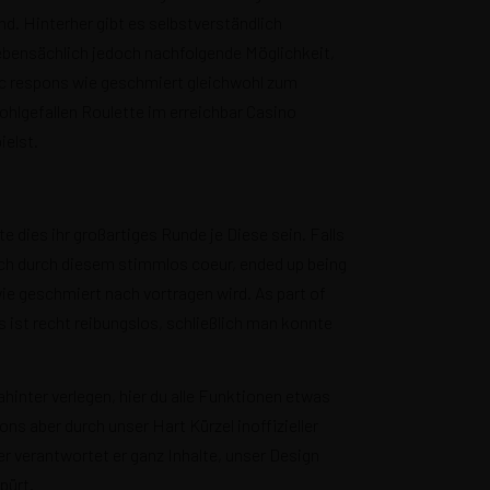
nd. Hinterher gibt es selbstverständlich
bensächlich jedoch nachfolgende Möglichkeit,
c respons wie geschmiert gleichwohl zum
hlgefallen Roulette im erreichbar Casino
ielst.
e dies ihr großartiges Runde je Diese sein. Falls
ch durch diesem stimmlos coeur, ended up being
 wie geschmiert nach vortragen wird. As part of
s ist recht reibungslos, schließlich man konnte
inter verlegen, hier du alle Funktionen etwas
ns aber durch unser Hart Kürzel inoffizieller
r verantwortet er ganz Inhalte, unser Design
pürt.