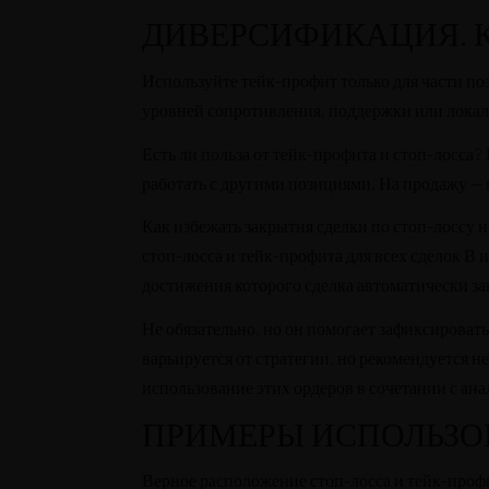
ДИВЕРСИФИКАЦИЯ. К
Используйте тейк-профит только для части по
уровней сопротивления, поддержки или локал
Есть ли польза от тейк-профита и стоп-лосса
работать с другими позициями. На продажу — 
Как избежать закрытия сделки по стоп-лоссу
стоп-лосса и тейк-профита для всех сделок В 
достижения которого сделка автоматически за
Не обязательно, но он помогает зафиксирова
варьируется от стратегии, но рекомендуется 
использование этих ордеров в сочетании с ан
ПРИМЕРЫ ИСПОЛЬЗО
Верное расположение стоп-лосса и тейк-профи