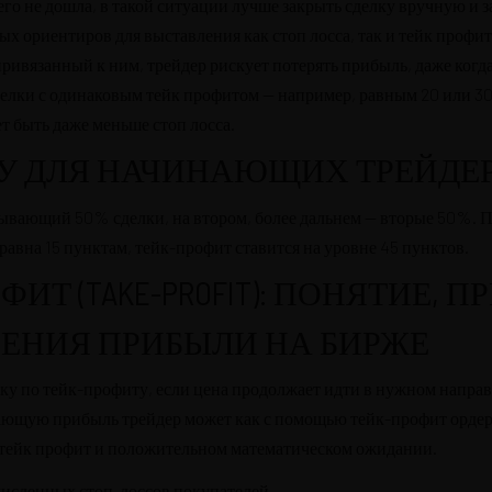
его не дошла, в такой ситуации лучше закрыть сделку вручную и з
х ориентиров для выставления как стоп лосса, так и тейк профи
привязанный к ним, трейдер рискует потерять прибыль, даже когд
делки с одинаковым тейк профитом — например, равным 20 или 30
т быть даже меньше стоп лосса.
R
ТУ ДЛЯ НАЧИНАЮЩИХ ТРЕЙДЕ
рывающий 50% сделки, на втором, более дальнем — вторые 50%. 
равна 15 пунктам, тейк-профит ставится на уровне 45 пунктов.
ФИТ (TAKE-PROFIT): ПОНЯТИЕ,
ЕНИЯ ПРИБЫЛИ НА БИРЖЕ
ку по тейк-профиту, если цена продолжает идти в нужном напра
SUSCRÍBETE
ающую прибыль трейдер может как с помощью тейк-профит ордера
и тейк профит и положительном математическом ожидании.
исленных стоп-лоссов покупателей.