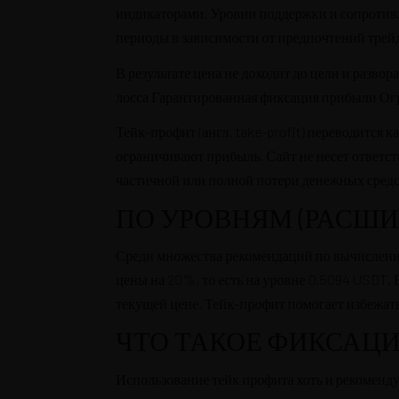
индикаторами. Уровни поддержки и сопротив
периоды в зависимости от предпочтений трей
В результате цена не доходит до цели и разво
лосса Гарантированная фиксация прибыли О
Тейк-профит (англ. take-profit) переводится 
ограничивают прибыль. Сайт не несет ответст
частичной или полной потери денежных средст
ПО УРОВНЯМ (РАСШ
Среди множества рекомендаций по вычислению
цены на 20%, то есть на уровне 0,5094 USDT.
текущей цене. Тейк-профит помогает избежат
ЧТО ТАКОЕ ФИКСАЦИ
Использование тейк профита хоть и рекоменду