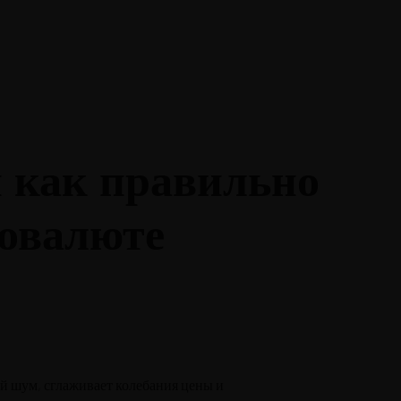
и как правильно
товалюте
ый шум, сглаживает колебания цены и