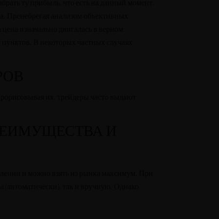
абрать ту прибыль, что есть на данный момент.
та. Пренебрегая анализом объективных
а цена изначально двигалась в верном
 пунктов. В некоторых частных случаях
РОВ
Прорисовывая их, трейдеры часто выдают
 ПРЕИМУЩЕСТВА И
влении и можно взять из рынка максимум. При
 (автоматически), так и вручную. Однако