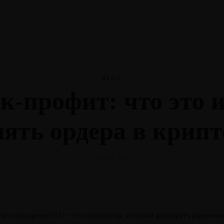
La Nutri
BLOG
йк-профит: что это 
La Nutri
ять ордера в крип
mayo 2, 2025
 или сокращенно MA) — это индикатор, который фильтрует рыночн