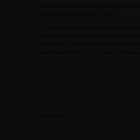
стали необходимыми во время торговли на люб
и цена пройдет столько же пунктов.
По совокупности факторов оптимальным вариан
ценовыми значениями или уровнями фибоначчи
недостатки. Однако рынок никак не привязан
выставлении тейк профита никак не учитывают
Menu
Instagram
COMMENT