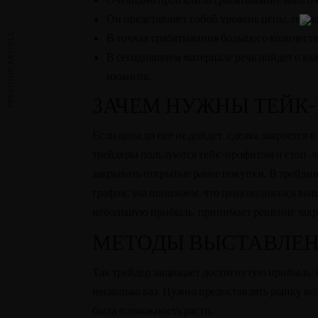
De cero a Ironman
Он представляет собой уровень цены, посл
Testimonios
PREVIOUS ARTICLE
В точках срабатывания большого количест
Desbloquea tu potencial
В сегодняшнем материале речь пойдет о важ
Quiénes Somos
нюансов.
Políticas de privacidad
Términos de servicio
ЗАЧЕМ НУЖНЫ ТЕЙК-
hola@cuestiondeganas.com
Если цена до нее не дойдет, сделка закроется 
Bogotá - Colombia
трейдеры пользуются тейк-профитом и стоп-л
© Copyright Cuestión De Ganas - Todos los derechos reservados.
закрывать открытые ранее покупки. В трейди
Inicio
Nosotros
Podcast
Noticias
Blog
Contacto
La Nutri
график, мы понимаем, что цена поднялась выш
Instagram
небольшую прибыль, принимает решение закрыт
МЕТОДЫ ВЫСТАВЛЕН
Так трейдер защищает достигнутую прибыль, н
несколько раз. Нужно предоставлять рынку во
была возможность расти.