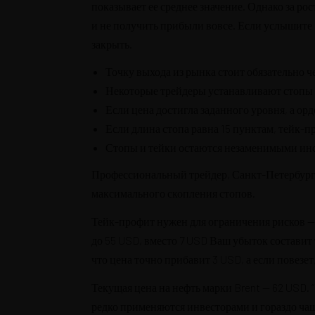
показывает ее среднее значение. Однако за ро
и не получить прибыли вовсе. Если услышите 
закрыть.
Точку выхода из рынка стоит обязательно ч
Некоторые трейдеры устанавливают стопы о
Если цена достигла заданного уровня, а орд
Если длина стопа равна 15 пунктам, тейк-п
Стопы и тейки остаются незаменимыми инс
Профессиональный трейдер, Санкт-Петербург 
максимального скопления стопов.
Тейк-профит нужен для ограничения рисков — 
до 55 USD, вместо 7 USD Ваш убыток составит 
что цена точно прибавит 3 USD, а если повезет,
Текущая цена на нефть марки Brent — 62 USD.
редко применяются инвесторами и гораздо чащ