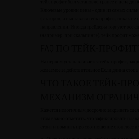
тейк профит был установлен ранее и цена до н
Ключевые уровни цены – один из самых сильны
факторов, и выставляя тейк профит, никак не 
направлении. Иногда трейдеры торгуют все с
Recetario Festivo libro digital -
Manténte informado sobre nuestras últimas guías
(например, при скальпинге), тейк профит може
REGÍSTRATE EN NUESTRO NEWSLETTE
FAQ ПО ТЕЙК-ПРОФИ
На первом устанавливается тейк-профит, зак
желаемое за действительное Если длина стопа 
ACCEDE A NUESTRAS GUIAS
ЧТО ТАКОЕ ТЕЙК-ПРО
МЕХАНИЗМ ОГРАНИЧ
Кажется нелогичным досрочно закрывать сдел
этом важно отметить, что зафиксировать плав
стоит и помнить про соотношение стоп лосс 
Очевидно произошло срабатывание многоч