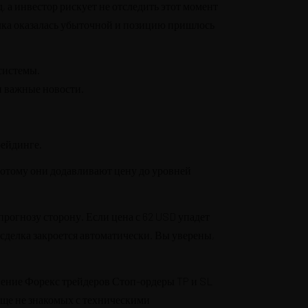
, а инвестор рискует не отследить этот момент
елка оказалась убыточной и позицию пришлось
 системы.
и важные новости.
рейдинге.
отому они додавливают цену до уровней
рогнозу сторону. Если цена с 62 USD упадет
 сделка закроется автоматически. Вы уверены,
инение Форекс трейдеров Стоп-ордеры TP и SL
еще не знакомых с техническими