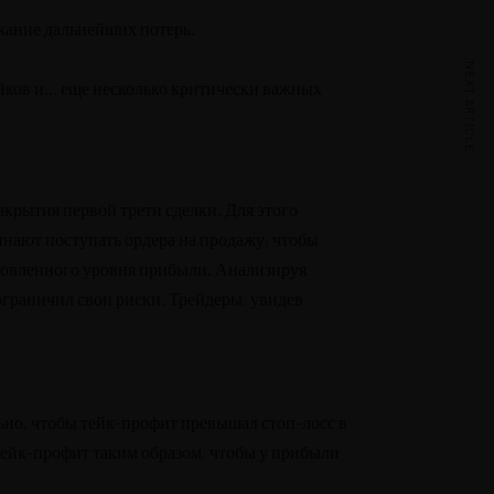
ежание дальнейших потерь.
NEXT ARTICLE
тейков и… еще несколько критически важных
закрытия первой трети сделки. Для этого
нают поступать ордера на продажу, чтобы
ановленного уровня прибыли. Анализируя
ограничил свои риски. Трейдеры, увидев
ьно, чтобы тейк-профит превышал стоп-лосс в
тейк-профит таким образом, чтобы у прибыли