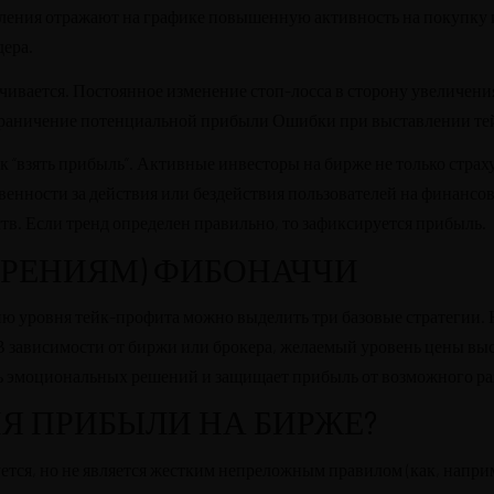
ления отражают на графике повышенную активность на покупку 
дера.
рачивается. Постоянное изменение стоп-лосса в сторону увеличен
граничение потенциальной прибыли Ошибки при выставлении те
как “взять прибыль”. Активные инвесторы на бирже не только стра
венности за действия или бездействия пользователей на финансо
в. Если тренд определен правильно, то зафиксируется прибыль.
ИРЕНИЯМ) ФИБОНАЧЧИ
 уровня тейк-профита можно выделить три базовые стратегии. Н
 В зависимости от биржи или брокера, желаемый уровень цены выс
ь эмоциональных решений и защищает прибыль от возможного ра
Я ПРИБЫЛИ НА БИРЖЕ?
ется, но не является жестким непреложным правилом (как, наприм