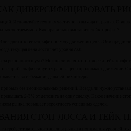
АК ДИВЕРСИФИЦИРОВАТЬ РИС
зиций. Используйте технику частичного выхода из рынка. Ставьт
ьных экстремумов. Как правильно выставить тейк-профит?
? Или сдвигать тейк-профит по ходу движения цены. Они предпоч
когда текущая цена достигнет уровня Ask.
 из-за рыночного шума? Можно ли менять стоп-лосс и тейк-профи
итоге прибыль фиксируется рано, а цена продолжает движение. Он
крывается во избежание дальнейших потерь.
ть прибыль без эмоциональных решений. Всегда ли нужно устана
не превышать 2-3% от депозита на одну сделку. Какое значение с
ализом рынка повышает вероятность успешных сделок.
ВАНИЯ СТОП-ЛОССА И ТЕЙК-
та требует тщательного анализа рынка и понимания уровней техн