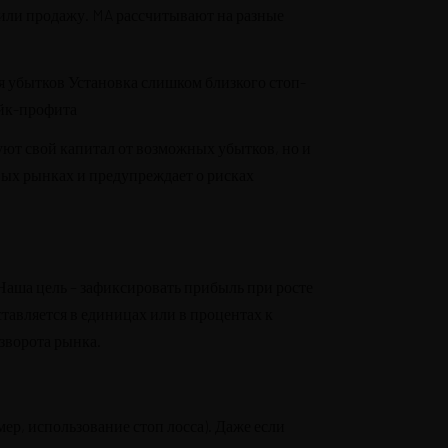
или продажу. MA рассчитывают на разные
ия убытков Установка слишком близкого стоп-
йк-профита
хуют свой капитал от возможных убытков, но и
вых рынках и предупреждает о рисках
аша цель – зафиксировать прибыль при росте
тавляется в единицах или в процентах к
зворота рынка.
ер, использование стоп лосса). Даже если