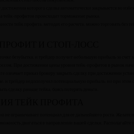
е достижения которого сделка автоматически закрывается во изб
ва тейк-профитов происходит торможение рынка.
ности тейк профита, методах его расчета, можно торговать без 
ПРОФИТ И СТОП-ЛОСС
в точке безубытка, и трейдер получит небольшую прибыль за счет 
оссом. При достижении цены уровня тейк-профитов в рынок начи
нге означает приказ брокеру закрыть сделку при достижении уст
е, и трейдер недополучил потенциальную прибыль, но при этом 
ь сделку раньше тейка, боясь потерять деньги.
ИЯ ТЕЙК ПРОФИТА
о не ограничивает потенциал для ее дальнейшего роста. Желател
зможность двигаться в направлении вашей сделки. Располагайте 