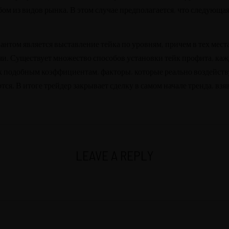
ом из видов рынка. В этом случае предполагается, что следующа
том является выставление тейка по уровням, причем в тех места
. Существует множество способов установки тейк профита, каж
 к подобным коэффициентам, факторы, которые реально воздейств
ся. В итоге трейдер закрывает сделку в самом начале тренда, вз
LEAVE A REPLY