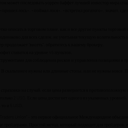
стом может последовать
уоррен баффет лучший инвестор мира
спад
«пришел лось», «поймал лося», «встретил рогатого», значит, сд
етко описать в торговом плане, как и все другие пункты торговой
динаково для всех сделок, не учитывая текущую волатильность 
ер продолжает “висеть”, обратитесь к вашему брокеру.
рофит ставится на уровне 45 пунктов.
трументами для соблюдения рисков и управления позициями в т
В скальпинге нужны или длинные стопы, или не нужны вовсе. П
страховки на случай, если цена развернется в противоположную п
только 2 USD. Если цена достигнет одного из указанных уровней,
 то и 5 USD.
 “Traders Union” – это первое официальное Международное объед
е трейдерами. Простой метод, который подходит для трейдеров, 