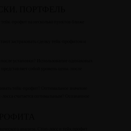
КИ, ПОРТФЕЛЬ
е тейк-профит на несколько пунктов ближе
итают застраховать сделку тейк-профитом и
т после установки? Использование одинаковых
 представляет собой уровень цены, после
вливать тейк-профит? Оптимальное значение
топ-лосса считается оптимальным? Осознанное
ПРОФИТА
ического анализа. Стоп-лосс и тейк профит