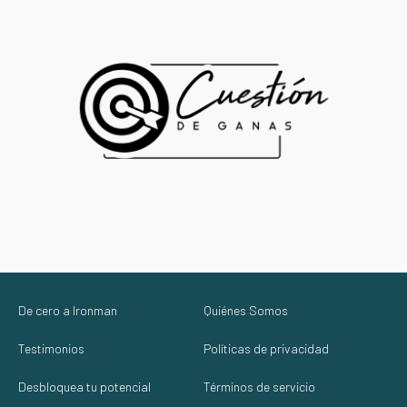
De cero a Ironman
Quiénes Somos
Testimonios
Políticas de privacidad
Desbloquea tu potencial
Términos de servicio