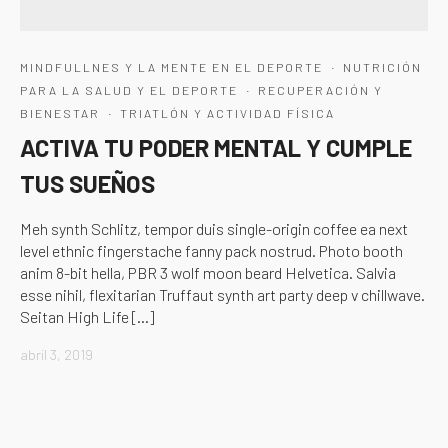
·
MINDFULLNES Y LA MENTE EN EL DEPORTE
NUTRICIÓN
·
PARA LA SALUD Y EL DEPORTE
RECUPERACIÓN Y
·
BIENESTAR
TRIATLÓN Y ACTIVIDAD FÍSICA
ACTIVA TU PODER MENTAL Y CUMPLE
TUS SUEÑOS
Meh synth Schlitz, tempor duis single-origin coffee ea next
level ethnic fingerstache fanny pack nostrud. Photo booth
anim 8-bit hella, PBR 3 wolf moon beard Helvetica. Salvia
esse nihil, flexitarian Truffaut synth art party deep v chillwave.
Seitan High Life […]
abril 3, 2019