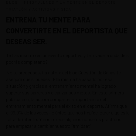
·
·
BLOG
MINDFULLNES Y LA MENTE EN EL DEPORTE
TRIATLÓN Y ACTIVIDAD FÍSICA
ENTRENA TU MENTE PARA
CONVERTIRTE EN EL DEPORTISTA QUE
DESEAS SER.
Te has inscrito en un evento deportivo y te invade la duda de si
podrás completarlo?
No te preocupes, ¡la autora del blog Cuestión de Ganas te
asegura que sí puedes! Ella misma ha pasado por esa
situación y gracias al entrenamiento mental ha logrado
superar sus barreras y alcanzar sus metas. En esta primera
publicación, la autora comparte la importancia del
entrenamiento mental para el éxito en el deporte. Afirma que
el 99.9% de las veces, lo único que nos impide lograr algo es la
falta de intento. Y nos ofrece algunos consejos prácticos
para empezar a cambiar nuestro “#midset”