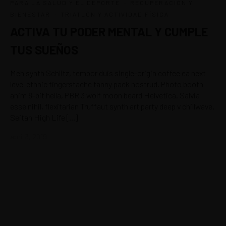
·
PARA LA SALUD Y EL DEPORTE
RECUPERACIÓN Y
·
BIENESTAR
TRIATLÓN Y ACTIVIDAD FÍSICA
ACTIVA TU PODER MENTAL Y CUMPLE
TUS SUEÑOS
Meh synth Schlitz, tempor duis single-origin coffee ea next
level ethnic fingerstache fanny pack nostrud. Photo booth
anim 8-bit hella, PBR 3 wolf moon beard Helvetica. Salvia
esse nihil, flexitarian Truffaut synth art party deep v chillwave.
Seitan High Life […]
abril 3, 2019