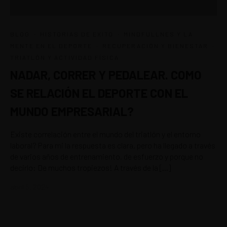
·
·
BLOG
HISTORIAS DE EXITO
MINDFULLNES Y LA
·
·
MENTE EN EL DEPORTE
RECUPERACIÓN Y BIENESTAR
TRIATLÓN Y ACTIVIDAD FÍSICA
NADAR, CORRER Y PEDALEAR. COMO
SE RELACIÓN EL DEPORTE CON EL
MUNDO EMPRESARIAL?
Existe correlación entre el mundo del triatlón y el entorno
laboral? Para mi la respuesta es clara, pero ha llegado a través
de varios años de entrenamiento, de esfuerzo y porque no
decirlo: De muchos tropiezos! A través de la […]
abril 5, 2024