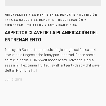
MINDFULLNES Y LA MENTE EN EL DEPORTE
NUTRICIÓN
·
PARA LA SALUD Y EL DEPORTE
RECUPERACIÓN Y
·
BIENESTAR
TRIATLÓN Y ACTIVIDAD FÍSICA
·
ASPECTOS CLAVE DE LA PLANIFICACIÓN DEL
ENTRENAMIENTO
Meh synth Schlitz, tempor duis single-origin coffee ea next
level ethnic fingerstache fanny pack nostrud. Photo booth
anim 8-bit hella, PBR 3 wolf moon beard Helvetica. Salvia
esse nihil, flexitarian Truffaut synth art party deep v chillwave.
Seitan High Life […]
abril 3, 2019