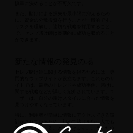
慎重に決めることが不可欠です。
また、賭けによる損失を最小限に抑えるため
に、資金の分散投資を行うことが一般的です。
リスクを理解し、適切な戦略を採用すること
で、セレブ賭け師は長期的に成功を収めること
ができます。
新たな情報の発見の場
セレブ賭け師に関する情報を得るためには、専
門的なウェブサイトが役立ちます。これらのサ
イトでは、最新のトレンドや成功事例、賭けに
関する戦略などが詳しく紹介されています。ユ
ーザーは、自分の賭けスタイルに合った情報を
見つけやすくなっています。
特に、利用者が簡単に情報にアクセスできる設
計がされているため、初めて賭けを行う人でも
安心して利用することができます。こうしたウ