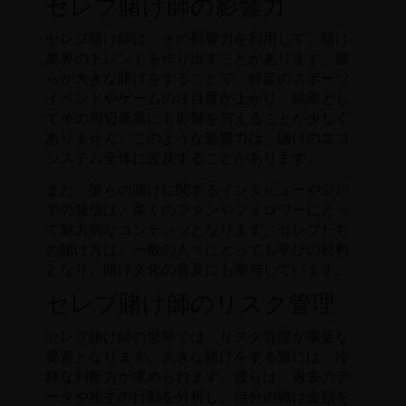
セレブ賭け師の影響力
セレブ賭け師は、その影響力を利用して、賭け
業界のトレンドを作り出すことがあります。彼
らが大きな賭けをすることで、特定のスポーツ
イベントやゲームの注目度が上がり、結果とし
てその周辺産業にも影響を与えることが少なく
ありません。このような影響力は、賭けのエコ
システム全体に波及することがあります。
また、彼らの賭けに関するインタビューやSNS
での発信は、多くのファンやフォロワーにとっ
て魅力的なコンテンツとなります。セレブたち
の賭け方は、一般の人々にとっても学びの材料
となり、賭け文化の普及にも寄与しています。
セレブ賭け師のリスク管理
セレブ賭け師の世界では、リスク管理が重要な
要素となります。大きな賭けをする際には、冷
静な判断力が求められます。彼らは、過去のデ
ータや相手の行動を分析し、自分の賭け金額を