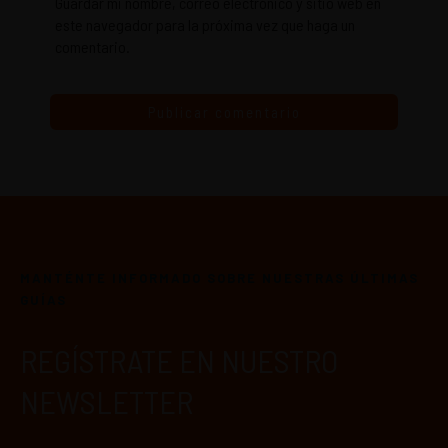
Guardar mi nombre, correo electrónico y sitio web en
este navegador para la próxima vez que haga un
comentario.
MANTÉNTE INFORMADO SOBRE NUESTRAS ÚLTIMAS
GUÍAS
REGÍSTRATE EN NUESTRO
NEWSLETTER