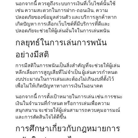
นอกจากนี้ ควรดูถึงระบบการเงินที่เว็บไซต์นั้นใช้
เช่น ความสะดวกในการฝาก-ถอนเงิน, ความ
ปลอดภัยของข้อมูลส่วนตัว และบริการลูกค้าหาก
เกิดปัญหา การเลือกเว็บไซต์ที่มีบริการที่ดีและ
ปลอดภัยจะช่วยให้ผู้เล่นมั่นใจในการเล่นพนัน
กลยุทธ์ในการเล่นการพนัน
อย่างมีสติ
การมีสติในการพนันเป็นสิ่งสำคัญที่จะช่วยให้ผู้เล่น
หลีกเลี่ยงการสูญเสียที่ไม่จำเป็น ผู้เล่นควรกำหนด
งบประมาณในการเล่นและต้องไม่เกินงบที่ตั้งไว้
เพื่อไม่ให้เกิดปัญหาทางการเงินในอนาคต
นอกจากนี้ การตั้งเป้าหมายในการเล่น เช่น การชนะ
เงินในจำนวนที่กำหนด หรือการเล่นเพื่อความ
สนุกสนาน จะช่วยให้ผู้เล่นสามารถควบคุมอารมณ์
และการตัดสินใจได้ดีขึ้น
การศึกษาเกี่ยวกับกฎหมายการ