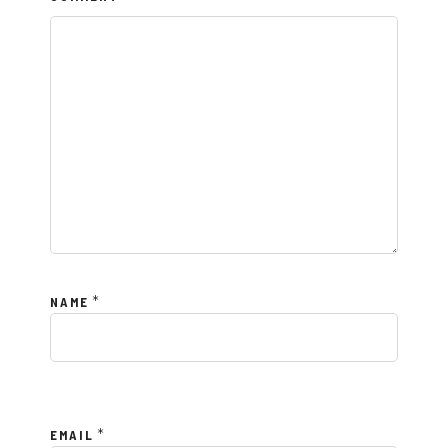
*
NAME
*
EMAIL