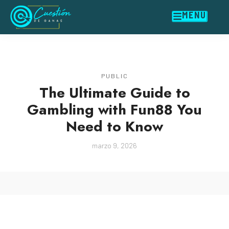
MENU
PUBLIC
The Ultimate Guide to
Gambling with Fun88 You
Need to Know
marzo 9, 2026