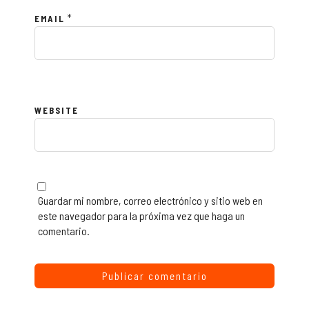
*
EMAIL
WEBSITE
Guardar mi nombre, correo electrónico y sitio web en
este navegador para la próxima vez que haga un
comentario.