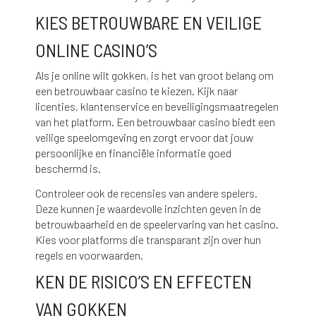
KIES BETROUWBARE EN VEILIGE
ONLINE CASINO’S
Als je online wilt gokken, is het van groot belang om
een betrouwbaar casino te kiezen. Kijk naar
licenties, klantenservice en beveiligingsmaatregelen
van het platform. Een betrouwbaar casino biedt een
veilige speelomgeving en zorgt ervoor dat jouw
persoonlijke en financiële informatie goed
beschermd is.
Controleer ook de recensies van andere spelers.
Deze kunnen je waardevolle inzichten geven in de
betrouwbaarheid en de speelervaring van het casino.
Kies voor platforms die transparant zijn over hun
regels en voorwaarden.
KEN DE RISICO’S EN EFFECTEN
VAN GOKKEN