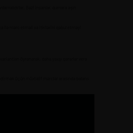
nlamalıdırlar. Bəzi insanlar, qumara aşırı
 ilə mərc etməli və itkilərini qəbul etməyi
riantları öyrənərək, daha yaxşı qərarlar verə
 endirmək üçün müxtəlif mərclər arasında balans