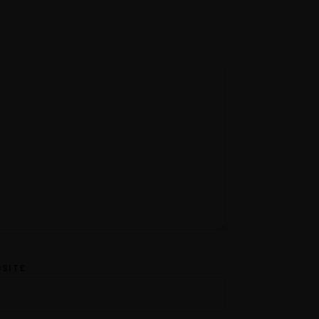
BSITE