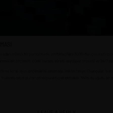
MASI
edən müasir bir platformadır. İstifadəçilərə 3000-dən çox kazino oyu
mməl bir seçimdir, çünki burada sürətli qeydiyyat prosesi və 24/7 c
dir və fərqli oyun seçimlərini sınamağa imkan tanıyır. Oyunçular, qum
. Yuxarıda qeyd olunan prinsiplərə riayət etməklə, 1Win-də uğurlu bi
LEAVE A REPLY