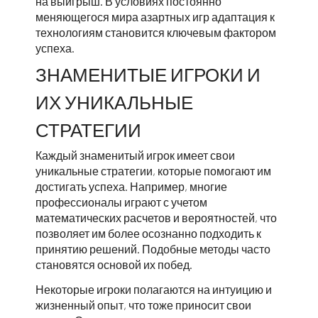
на выигрыш. В условиях постоянно
меняющегося мира азартных игр адаптация к
технологиям становится ключевым фактором
успеха.
ЗНАМЕНИТЫЕ ИГРОКИ И
ИХ УНИКАЛЬНЫЕ
СТРАТЕГИИ
Каждый знаменитый игрок имеет свои
уникальные стратегии, которые помогают им
достигать успеха. Например, многие
профессионалы играют с учетом
математических расчетов и вероятностей, что
позволяет им более осознанно подходить к
принятию решений. Подобные методы часто
становятся основой их побед.
Некоторые игроки полагаются на интуицию и
жизненный опыт, что тоже приносит свои