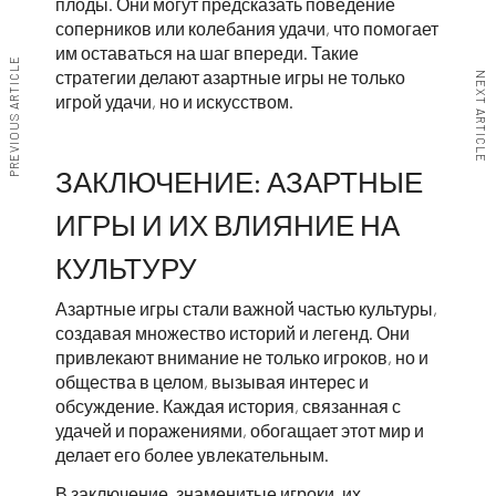
плоды. Они могут предсказать поведение
соперников или колебания удачи, что помогает
им оставаться на шаг впереди. Такие
PREVIOUS ARTICLE
стратегии делают азартные игры не только
NEXT ARTICLE
игрой удачи, но и искусством.
ЗАКЛЮЧЕНИЕ: АЗАРТНЫЕ
ИГРЫ И ИХ ВЛИЯНИЕ НА
КУЛЬТУРУ
Азартные игры стали важной частью культуры,
создавая множество историй и легенд. Они
привлекают внимание не только игроков, но и
общества в целом, вызывая интерес и
обсуждение. Каждая история, связанная с
удачей и поражениями, обогащает этот мир и
делает его более увлекательным.
В заключение, знаменитые игроки, их