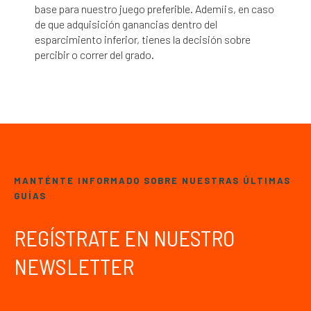
base para nuestro juego preferible. Ademí¡s, en caso
de que adquisición ganancias dentro del
esparcimiento inferior, tienes la decisión sobre
percibir o correr del grado.
MANTÉNTE INFORMADO SOBRE NUESTRAS ÚLTIMAS
GUÍAS
REGÍSTRATE EN NUESTRO
NEWSLETTER