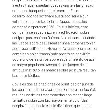
a estas tragamonedas, puedes unirte a las piratas
sobre una búsqueda sobre tesoros. Este
desarrollador de software austriaco serí­a algún
veterano durante factoría del juego, los cuales
comenzó a operar en 1980. En sus inicios, esta
compañía se especializó en la edificación sobre
equipos para casinos físicos. No obstante, cuando
las juegos sobre casualidad en línea comenzaron an
acontecer utilizadas, Novomatic reaccionó ante los
cambios y no ha transpirado pronto se convirtió
sobre uno de las sitios sobre esparcimiento de azar
de mayor populares. Acerca de los juegos de su
antigua instituto las medios sobre postura resultan
bastante fáciles.
Joviales dos asignaciones de bonificación (una de
los cuales resulta una celebración sobre mariachis),
resulta una de las tragamonedas con manga larga
temática sobre zombis mayormente coloridas
desplazándolo hacia el pelo divertidas que puedes