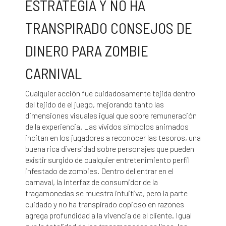
ESTRATEGIA Y NO HA
TRANSPIRADO CONSEJOS DE
DINERO PARA ZOMBIE
CARNIVAL
Cualquier acción fue cuidadosamente tejida dentro
del tejido de el juego, mejorando tanto las
dimensiones visuales igual que sobre remuneración
de la experiencia. Las vívidos símbolos animados
incitan en los jugadores a reconocer las tesoros, una
buena rica diversidad sobre personajes que pueden
existir surgido de cualquier entretenimiento perfil
infestado de zombies. Dentro del entrar en el
carnaval, la interfaz de consumidor de la
tragamonedas se muestra intuitiva, pero la parte
cuidado y no ha transpirado copioso en razones
agrega profundidad a la vivencia de el cliente. Igual