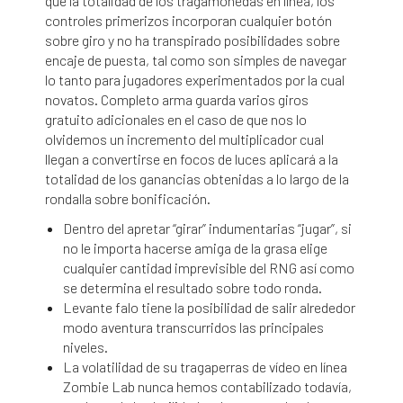
que la totalidad de los tragamonedas en línea, los
controles primerizos incorporan cualquier botón
sobre giro y no ha transpirado posibilidades sobre
encaje de puesta, tal como son simples de navegar
lo tanto para jugadores experimentados por la cual
novatos. Completo arma guarda varios giros
gratuito adicionales en el caso de que nos lo
olvidemos un incremento del multiplicador cual
llegan a convertirse en focos de luces aplicará a la
totalidad de los ganancias obtenidas a lo largo de la
rondalla sobre bonificación.
Dentro del apretar “girar” indumentarias “jugar”, si
no le importa hacerse amiga de la grasa elige
cualquier cantidad imprevisible del RNG así­ como
se determina el resultado sobre todo ronda.
Levante falo tiene la posibilidad de salir alrededor
modo aventura transcurridos las principales
niveles.
La volatilidad de su tragaperras de vídeo en línea
Zombie Lab nunca hemos contabilizado todavía,