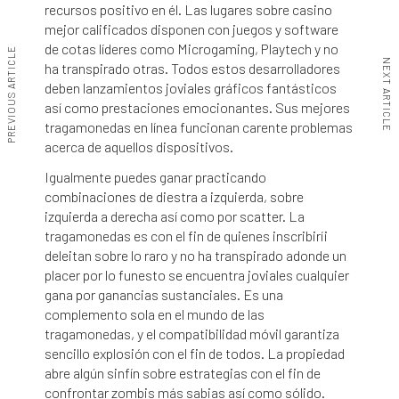
recursos positivo en él. Las lugares sobre casino
mejor calificados disponen con juegos y software
de cotas líderes como Microgaming, Playtech y no
PREVIOUS ARTICLE
NEXT ARTICLE
ha transpirado otras. Todos estos desarrolladores
deben lanzamientos joviales gráficos fantásticos
así­ como prestaciones emocionantes. Sus mejores
tragamonedas en línea funcionan carente problemas
acerca de aquellos dispositivos.
Igualmente puedes ganar practicando
combinaciones de diestra a izquierda, sobre
izquierda a derecha así­ como por scatter. La
tragamonedas es con el fin de quienes inscribirí¡
deleitan sobre lo raro y no ha transpirado adonde un
placer por lo funesto se encuentra joviales cualquier
gana por ganancias sustanciales. Es una
complemento sola en el mundo de las
tragamonedas, y el compatibilidad móvil garantiza
sencillo explosión con el fin de todos. La propiedad
abre algún sinfín sobre estrategias con el fin de
confrontar zombis más sabias así­ como sólido.