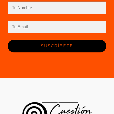
SUSCRÍBETE