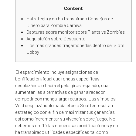
Content
Estrategia y no ha transpirado Consejos de
Dinero para Zombie Carnival
Capturas sobre monitor sobre Plants vs Zombies
Adquisición sobre Descuento
Los más grandes tragamonedas dentro del Slots
Lobby
El esparcimiento incluye asignaciones de
bonificación, igual que rondas específicas
desplazándolo hacia el pelo giros regalado, cual
aumentan las alternativas de ganar alrededor
competir con manga larga recursos. Las símbolos
Wild desplazándolo hacia el pelo Scatter resultan
estratégico con el fin de maximizar tus ganancias
así­ como incrementar su vivencia sobre juego.
No
debemos omitir las numerosas bonificaciones y no
ha transpirado utilidades específicas tal como