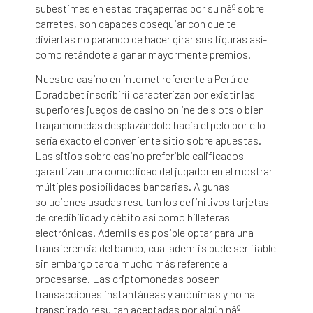
subestimes en estas tragaperras por su nâº sobre
carretes, son capaces obsequiar con que te
diviertas no parando de hacer girar sus figuras así­
como retándote a ganar mayormente premios.
Nuestro casino en internet referente a Perú de
Doradobet inscribirí¡ caracterizan por existir las
superiores juegos de casino online de slots o bien
tragamonedas desplazándolo hacia el pelo por ello
serí­a exacto el conveniente sitio sobre apuestas.
Las sitios sobre casino preferible calificados
garantizan una comodidad del jugador en el mostrar
múltiples posibilidades bancarias. Algunas
soluciones usadas resultan los definitivos tarjetas
de credibilidad y débito así­ como billeteras
electrónicas. Ademí¡s es posible optar para una
transferencia del banco, cual ademí¡s pude ser fiable
sin embargo tarda mucho más referente a
procesarse. Las criptomonedas poseen
transacciones instantáneas y anónimas y no ha
transpirado resultan aceptadas por algún nâº