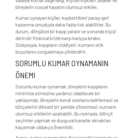
vadede kumar bağımlılığı, kişisel ilişkileri zedeler ve
bireylerin sosyal hayatını olumsuz etkiler.
Kumar oynayan kişiler, kaybettikleri parayı geri
kazanma umuduyla daha fazla risk alabilirler. Bu
durum, döngüsel bir kayıp yaratır ve sonunda kişiyi
derin bir finansal krizle karşı karşıya bırakır.
Dolayısıyla, kayıpların ciddiyeti, kumarın etik
boyutlarını sorgulamaya yönlendirir.
SORUMLU KUMAR OYNAMANIN
ÖNEMI
Sorumlu kumar oynamak, bireylerin kayıplarını
minimize etmesine yardımcı olabilecek bir
yaklaşımdır. Bireylerin kendi sınırlarını belirlemesi ve
bütçelerini dikkatli bir şekilde yönetmesi, kumarın
olumsuz etkilerini azaltabilir. Bu noktada, bilinçli
seçimler yapmak ve duygusal kararlar almaktan
kaçınmak oldukça önemlidir.
Ayrıca, kumar oynamadan önce kendini tanımak ve