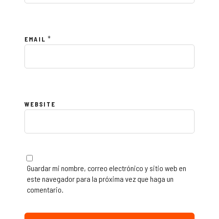
*
EMAIL
WEBSITE
Guardar mi nombre, correo electrónico y sitio web en
este navegador para la próxima vez que haga un
comentario.