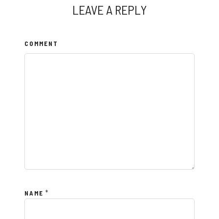
LEAVE A REPLY
COMMENT
*
NAME