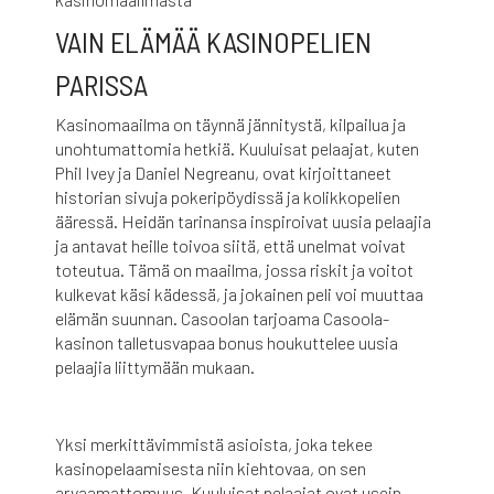
VAIN ELÄMÄÄ KASINOPELIEN
PARISSA
Kasinomaailma on täynnä jännitystä, kilpailua ja
unohtumattomia hetkiä. Kuuluisat pelaajat, kuten
Phil Ivey ja Daniel Negreanu, ovat kirjoittaneet
historian sivuja pokeripöydissä ja kolikkopelien
ääressä. Heidän tarinansa inspiroivat uusia pelaajia
ja antavat heille toivoa siitä, että unelmat voivat
toteutua. Tämä on maailma, jossa riskit ja voitot
kulkevat käsi kädessä, ja jokainen peli voi muuttaa
elämän suunnan. Casoolan tarjoama
Casoola-
kasinon talletusvapaa bonus
houkuttelee uusia
pelaajia liittymään mukaan.
Yksi merkittävimmistä asioista, joka tekee
kasinopelaamisesta niin kiehtovaa, on sen
arvaamattomuus. Kuuluisat pelaajat ovat usein