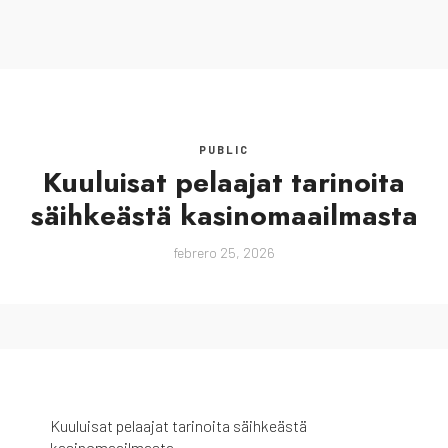
MENU
PUBLIC
Kuuluisat pelaajat tarinoita
säihkeästä kasinomaailmasta
febrero 25, 2026
Kuuluisat pelaajat tarinoita säihkeästä
kasinomaailmasta