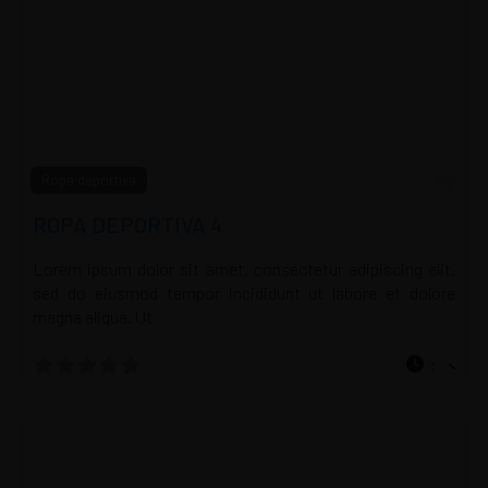
Fav
Ropa deportiva
ROPA DEPORTIVA 4
Lorem ipsum dolor sit amet, consectetur adipiscing elit,
sed do eiusmod tempor incididunt ut labore et dolore
magna aliqua. Ut
: