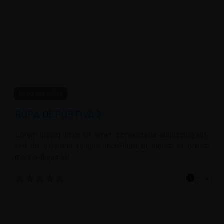
Fav
Ropa deportiva
ROPA DEPORTIVA 3
Lorem ipsum dolor sit amet, consectetur adipiscing elit,
sed do eiusmod tempor incididunt ut labore et dolore
magna aliqua. Ut
: