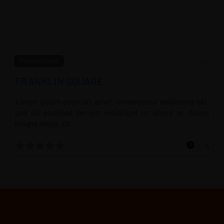
Fav
Deportólogos
FRANKLIN SQUARE
Lorem ipsum dolor sit amet, consectetur adipiscing elit,
sed do eiusmod tempor incididunt ut labore et dolore
magna aliqua. Ut
: