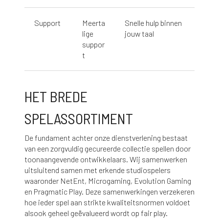
Support
Meerta
Snelle hulp binnen
lige
jouw taal
suppor
t
HET BREDE
SPELASSORTIMENT
De fundament achter onze dienstverlening bestaat
van een zorgvuldig gecureerde collectie spellen door
toonaangevende ontwikkelaars. Wij samenwerken
uitsluitend samen met erkende studiospelers
waaronder NetEnt, Microgaming, Evolution Gaming
en Pragmatic Play. Deze samenwerkingen verzekeren
hoe ieder spel aan strikte kwaliteitsnormen voldoet
alsook geheel geëvalueerd wordt op fair play.