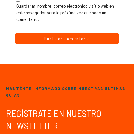
Guardar mi nombre, correo electrónico y sitio web en
este navegador para la próxima vez que haga un
comentario.
MANTÉNTE INFORMADO SOBRE NUESTRAS ÚLTIMAS
GUÍAS
REGÍSTRATE EN NUESTRO
NEWSLETTER