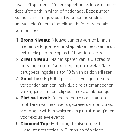
loyaliteitspunten bij iedere speelronde, los van indien
deze uitmondt in winst of nederlaag. Deze punten
kunnen te zijn ingewisseld voor casinokrediet,
unieke beloningen of bereikbaarheid tot speciale
competities.
Brons Niveau:
Nieuwe gamers komen binnen
hier en verkrijgen een instappakket bestaande uit
extrageld plus free spins bij favoriete slots
Zilver Niveau:
Na het sparen van 1000 credits
ontvangen gebruikers toegang naar wekelijkse
terugbetalingsdeals tot 10% van saldo verliezen
Goud Tier:
Bij 5000 punten blijven gebruikers
verbonden aan een individuele relatiemanager en
verkrijgen zij maandelijkse unieke aanbiedingen
Platina Level:
De meest betrokken klanten
profiteren van naar wens gecreëerde promoties,
verhoogde withdrawalgrenzen plus uitnodigingen
voor exclusieve events
Diamond Top:
Het hoogste niveau geeft
luxueuze presentjes, VIP-trips en één eigen