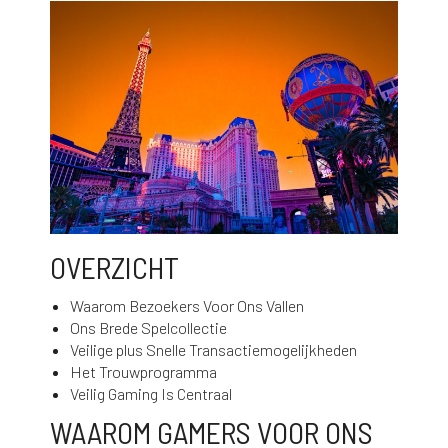
OVERZICHT
Waarom Bezoekers Voor Ons Vallen
Ons Brede Spelcollectie
Veilige plus Snelle Transactiemogelijkheden
Het Trouwprogramma
Veilig Gaming Is Centraal
WAAROM GAMERS VOOR ONS