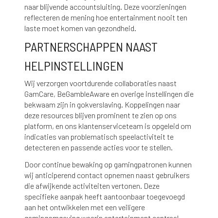
naar blijvende accountsluiting. Deze voorzieningen
reflecteren de mening hoe entertainment nooit ten
laste moet komen van gezondheid.
PARTNERSCHAPPEN NAAST
HELPINSTELLINGEN
Wij verzorgen voortdurende collaboraties naast
GamCare, BeGambleAware en overige instellingen die
bekwaam zijn in gokverslaving. Koppelingen naar
deze resources blijven prominent te zien op ons
platform, en ons klantenserviceteam is opgeleid om
indicaties van problematisch speelactiviteit te
detecteren en passende acties voor te stellen.
Door continue bewaking op gamingpatronen kunnen
wij anticiperend contact opnemen naast gebruikers
die afwijkende activiteiten vertonen. Deze
specifieke aanpak heeft aantoonbaar toegevoegd
aan het ontwikkelen met een veiligere
gamingomgeving waarin entertainment centraal