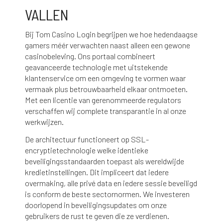
VALLEN
Bij
Tom Casino Login
begrijpen we hoe hedendaagse
gamers méér verwachten naast alleen een gewone
casinobeleving. Ons portaal combineert
geavanceerde technologie met uitstekende
klantenservice om een omgeving te vormen waar
vermaak plus betrouwbaarheid elkaar ontmoeten.
Met een licentie van gerenommeerde regulators
verschaffen wij complete transparantie in al onze
werkwijzen.
De architectuur functioneert op SSL-
encryptietechnologie welke identieke
beveiligingsstandaarden toepast als wereldwijde
kredietinstellingen. Dit impliceert dat iedere
overmaking, alle privé data en iedere sessie beveiligd
is conform de beste sectornormen. We investeren
doorlopend in beveiligingsupdates om onze
gebruikers de rust te geven die ze verdienen.