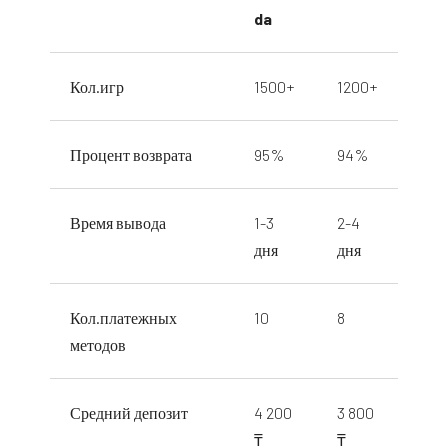
da
Кол.игр
1500+
1200+
Процент возврата
95%
94%
Время вывода
1-3
2-4
дня
дня
Кол.платежных
10
8
методов
Средний депозит
4 200
3 800
₸
₸