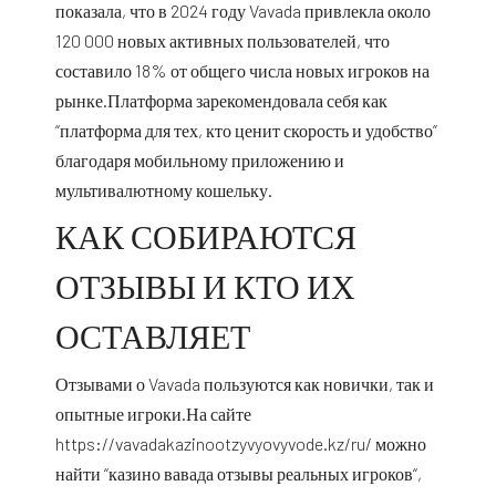
показала, что в 2024 году Vavada привлекла около
120 000 новых активных пользователей, что
составило 18% от общего числа новых игроков на
рынке.Платформа зарекомендовала себя как
“платформа для тех, кто ценит скорость и удобство”
благодаря мобильному приложению и
мультивалютному кошельку.
КАК СОБИРАЮТСЯ
ОТЗЫВЫ И КТО ИХ
ОСТАВЛЯЕТ
Отзывами о Vavada пользуются как новички, так и
опытные игроки.На сайте
https://vavadakazinootzyvyovyvode.kz/ru/ можно
найти “
казино вавада отзывы реальных игроков
“,