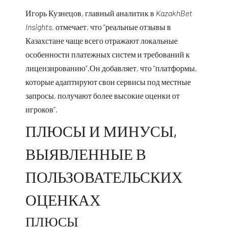
Игорь Кузнецов, главный аналитик в
KazakhBet
Insights
, отмечает, что “реальные отзывы в
Казахстане чаще всего отражают локальные
особенности платежных систем и требований к
лицензированию”.Он добавляет, что “платформы,
которые адаптируют свои сервисы под местные
запросы, получают более высокие оценки от
игроков”.
ПЛЮСЫ И МИНУСЫ,
ВЫЯВЛЕННЫЕ В
ПОЛЬЗОВАТЕЛЬСКИХ
ОЦЕНКАХ
ПЛЮСЫ