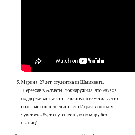
Марина, 27 лет, студентка из Шымкента:
“Переехав в Алматы, я обнаружила, что Vavada
поддерживает местные платежные методы, что
облегчает пополнение счета.Играя в слоты, я
чувствую, будто путешествую по миру без
границ”.