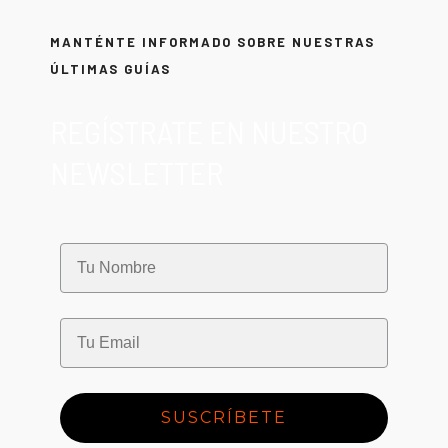
MANTÉNTE INFORMADO SOBRE NUESTRAS
ÚLTIMAS GUÍAS
REGÍSTRATE EN NUESTRO
NEWSLETTER
SUSCRÍBETE