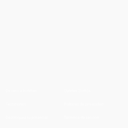
De cero a Ironman
Quiénes Somos
Testimonios
Políticas de privacidad
Desbloquea tu potencial
Términos de servicio