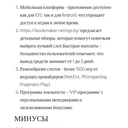
Мобильная платформа – приложение доступно
как для iOS, так и для Android, что упрощает
доступ к играм в любое время.
https://bookmaker-ratings.by/
предлагает
детальные обзоры, которые помогут новичкам
выбрать лучший слот.Быстрые выплаты –
большинство пользователей отмечают, что
вывод средств занимает от 1 до 3 дней.
Разнообразие слотов – более 1500 игр от
ведущих провайдеров (NetEnt, Microgaming,
Pragmatic Play).
Программа лояльности – “VIP‑программа” с
персональными менеджерами и
эксклюзивными бонусами.
МИНУСЫ