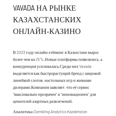
VAVADA НА РЫНКЕ
КАЗАХСТАНСКИХ
ОНЛАЙН‑КАЗИНО
В 2023 году онлайн‑гейминг в Казахстане вырос
более чем на 25%.Новые платформы появлялись, а
конкуренция усиливалась.Среди них Vavada
выделяется как быстрорастущий бренд с широкой
линейкой слотов, настольных игр и живыми
дилерами.Компания заявляет, что её сервис
“максимально прозрачен” и “инновационен” для
ценителей азартных развлечений.
Аналитика
Gambling Analytics Kazakhstan