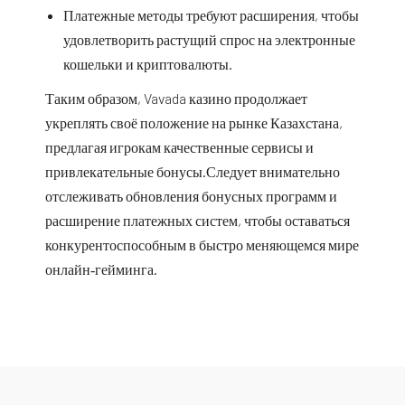
Платежные методы требуют расширения, чтобы
удовлетворить растущий спрос на электронные
кошельки и криптовалюты.
Таким образом, Vavada казино продолжает
укреплять своё положение на рынке Казахстана,
предлагая игрокам качественные сервисы и
привлекательные бонусы.Следует внимательно
отслеживать обновления бонусных программ и
расширение платежных систем, чтобы оставаться
конкурентоспособным в быстро меняющемся мире
онлайн‑гейминга.