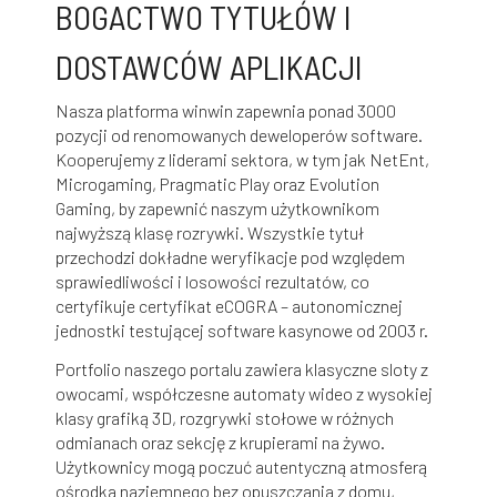
BOGACTWO TYTUŁÓW I
DOSTAWCÓW APLIKACJI
Nasza platforma
winwin
zapewnia ponad 3000
pozycji od renomowanych deweloperów software.
Kooperujemy z liderami sektora, w tym jak NetEnt,
Microgaming, Pragmatic Play oraz Evolution
Gaming, by zapewnić naszym użytkownikom
najwyższą klasę rozrywki. Wszystkie tytuł
przechodzi dokładne weryfikacje pod względem
sprawiedliwości i losowości rezultatów, co
certyfikuje certyfikat eCOGRA – autonomicznej
jednostki testującej software kasynowe od 2003 r.
Portfolio naszego portalu zawiera klasyczne sloty z
owocami, współczesne automaty wideo z wysokiej
klasy grafiką 3D, rozgrywki stołowe w różnych
odmianach oraz sekcję z krupierami na żywo.
Użytkownicy mogą poczuć autentyczną atmosferą
ośrodka naziemnego bez opuszczania z domu,