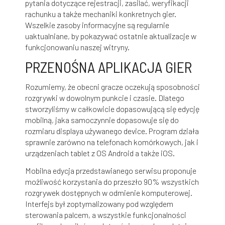
pytania dotyczące rejestracji, zasilać, weryfikacji
rachunku a także mechaniki konkretnych gier.
Wszelkie zasoby informacyjne są regularnie
uaktualniane, by pokazywać ostatnie aktualizacje w
funkcjonowaniu naszej witryny.
PRZENOŚNA APLIKACJA GIER
Rozumiemy, że obecni gracze oczekują sposobności
rozgrywki w dowolnym punkcie i czasie. Dlatego
stworzyliśmy w całkowicie dopasowującą się edycję
mobilną, jaka samoczynnie dopasowuje się do
rozmiaru displaya używanego device. Program działa
sprawnie zarówno na telefonach komórkowych, jak i
urządzeniach tablet z OS Android a także iOS.
Mobilna edycja przedstawianego serwisu proponuje
możliwość korzystania do przeszło 90% wszystkich
rozgrywek dostępnych w odmienie komputerowej.
Interfejs był zoptymalizowany pod względem
sterowania palcem, a wszystkie funkcjonalności