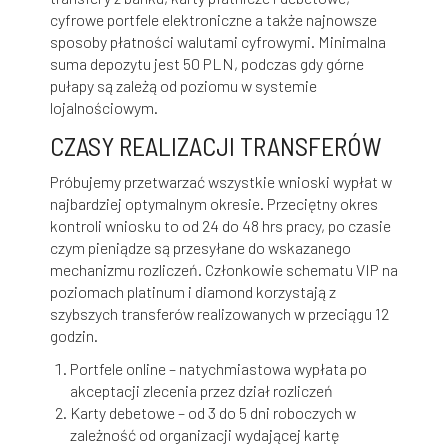
cyfrowe portfele elektroniczne a także najnowsze
sposoby płatności walutami cyfrowymi. Minimalna
suma depozytu jest 50 PLN, podczas gdy górne
pułapy są zależą od poziomu w systemie
lojalnościowym.
CZASY REALIZACJI TRANSFERÓW
Próbujemy przetwarzać wszystkie wnioski wypłat w
najbardziej optymalnym okresie. Przeciętny okres
kontroli wniosku to od 24 do 48 hrs pracy, po czasie
czym pieniądze są przesyłane do wskazanego
mechanizmu rozliczeń. Członkowie schematu VIP na
poziomach platinum i diamond korzystają z
szybszych transferów realizowanych w przeciągu 12
godzin.
Portfele online – natychmiastowa wypłata po
akceptacji zlecenia przez dział rozliczeń
Karty debetowe – od 3 do 5 dni roboczych w
zależność od organizacji wydającej kartę