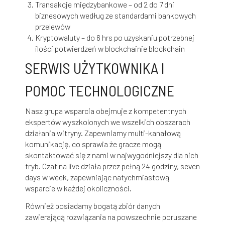
Transakcje międzybankowe – od 2 do 7 dni
biznesowych według ze standardami bankowych
przelewów
Kryptowaluty – do 6 hrs po uzyskaniu potrzebnej
ilości potwierdzeń w blockchainie blockchain
SERWIS UŻYTKOWNIKA I
POMOC TECHNOLOGICZNE
Nasz grupa wsparcia obejmuje z kompetentnych
ekspertów wyszkolonych we wszelkich obszarach
działania witryny. Zapewniamy multi-kanałową
komunikację, co sprawia że gracze mogą
skontaktować się z nami w najwygodniejszy dla nich
tryb. Czat na live działa przez pełną 24 godziny, seven
days w week, zapewniając natychmiastową
wsparcie w każdej okoliczności.
Również posiadamy bogatą zbiór danych
zawierającą rozwiązania na powszechnie poruszane