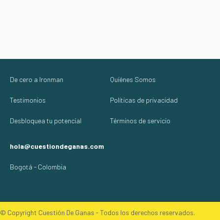
De cero a Ironman
Quiénes Somos
Testimonios
Políticas de privacidad
Desbloquea tu potencial
Términos de servicio
hola@cuestiondeganas.com
Bogotá - Colombia
© Copyright Cuestión De Ganas - Todos los derechos reservados.