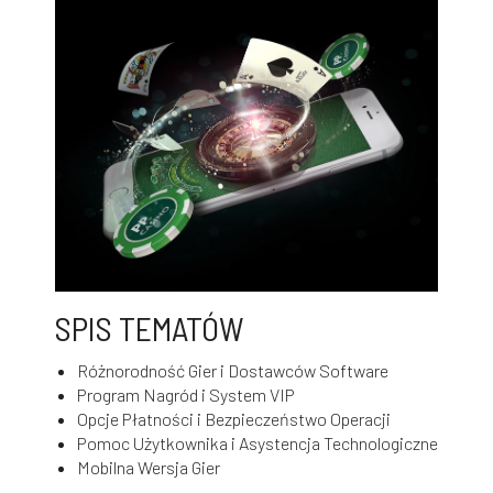
SPIS TEMATÓW
Różnorodność Gier i Dostawców Software
Program Nagród i System VIP
Opcje Płatności i Bezpieczeństwo Operacji
Pomoc Użytkownika i Asystencja Technologiczne
Mobilna Wersja Gier