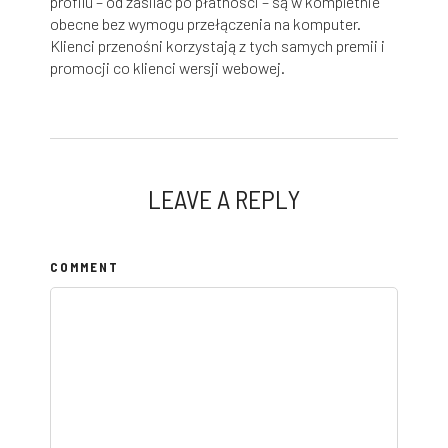
profilu – od zasilać po płatności – są w kompletnie
obecne bez wymogu przełączenia na komputer.
Klienci przenośni korzystają z tych samych premii i
promocji co klienci wersji webowej.
LEAVE A REPLY
COMMENT