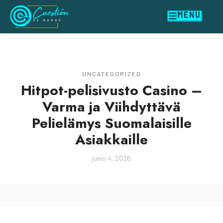
MENU
UNCATEGORIZED
Hitpot-pelisivusto Casino –
Varma ja Viihdyttävä
Pelielämys Suomalaisille
Asiakkaille
junio 4, 2026