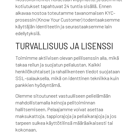
kotiutukset tapahtuvat 24 tuntia sisällä. Ennen
alkavaa nostoa toteutamme tavanomaisen KYC-
prosessin (Know Your Customer) todentaaksemme
käyttäjän identiteetin ja seurastaaksemme lain
edellytyksiä.
TURVALLISUUS JA LISENSSI
Toimimme aktiivisen olevan pelilisenssin alla, mikä
takaa reilun ja suojatun pelialustan. Kaikki
henkilökohtaiset ja rahaliikenteen tiedot suojataan
SSL-salauksella, mikä on identtinen tekniikka kuin
pankkien hyödyntämä.
Olemme sitoutuneet vastuulliseen pelielämään
mahdollistamalla keinoja pelitoiminnan
hallitsemiseen. Pelaajamme voivat asettaa
maksukattoja, tappiorajoja ja peliaikarajoja ja jos
tarpeen sulkea käyttötilinsä määräaikaisesti tai
kokonaan.