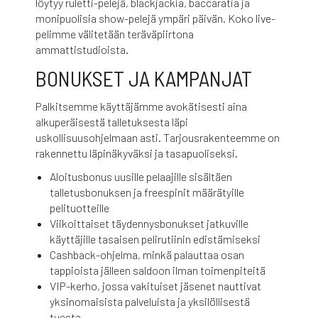
löytyy ruletti-pelejä, blackjackia, baccaratia ja
monipuolisia show-pelejä ympäri päivän. Koko live-
pelimme välitetään teräväpiirtona
ammattistudioista.
BONUKSET JA KAMPANJAT
Palkitsemme käyttäjämme avokätisesti aina
alkuperäisestä talletuksesta läpi
uskollisuusohjelmaan asti. Tarjousrakenteemme on
rakennettu läpinäkyväksi ja tasapuoliseksi.
Aloitusbonus uusille pelaajille sisältäen
talletusbonuksen ja freespinit määrätyille
pelituotteille
Viikoittaiset täydennysbonukset jatkuville
käyttäjille tasaisen pelirutiinin edistämiseksi
Cashback-ohjelma, minkä palauttaa osan
tappioista jälleen saldoon ilman toimenpiteitä
VIP-kerho, jossa vakituiset jäsenet nauttivat
yksinomaisista palveluista ja yksilöllisestä
tuesta