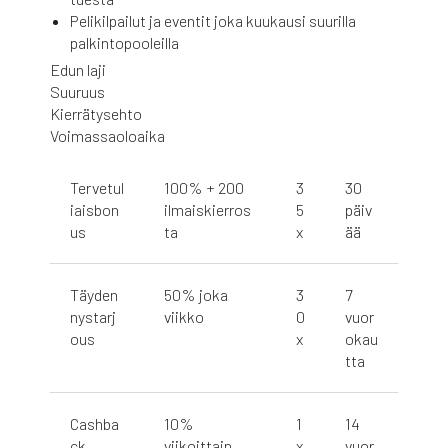
Pelikilpailut ja eventit joka kuukausi suurilla
palkintopooleilla
Edun laji
Suuruus
Kierrätysehto
Voimassaoloaika
Tervetul
100% + 200
3
30
iaisbon
ilmaiskierros
5
päiv
us
ta
x
ää
Täyden
50% joka
3
7
nystarj
viikko
0
vuor
ous
x
okau
tta
Cashba
10%
1
14
ck
viikoittain
x
vuor