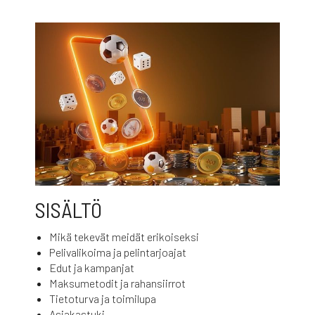
SISÄLTÖ
Mikä tekevät meidät erikoiseksi
Pelivalikoima ja pelintarjoajat
Edut ja kampanjat
Maksumetodit ja rahansiirrot
Tietoturva ja toimilupa
Asiakastuki