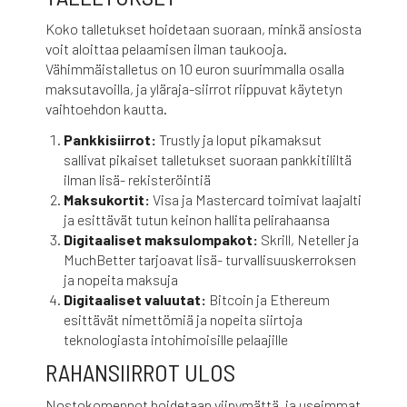
Koko talletukset hoidetaan suoraan, minkä ansiosta
voit aloittaa pelaamisen ilman taukooja.
Vähimmäistalletus on 10 euron suurimmalla osalla
maksutavoilla, ja yläraja-siirrot riippuvat käytetyn
vaihtoehdon kautta.
Pankkisiirrot:
Trustly ja loput pikamaksut
sallivat pikaiset talletukset suoraan pankkitililtä
ilman lisä- rekisteröintiä
Maksukortit:
Visa ja Mastercard toimivat laajalti
ja esittävät tutun keinon hallita pelirahaansa
Digitaaliset maksulompakot:
Skrill, Neteller ja
MuchBetter tarjoavat lisä- turvallisuuskerroksen
ja nopeita maksuja
Digitaaliset valuutat:
Bitcoin ja Ethereum
esittävät nimettömiä ja nopeita siirtoja
teknologiasta intohimoisille pelaajille
RAHANSIIRROT ULOS
Nostokomennot hoidetaan viipymättä, ja useimmat