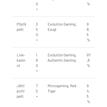
0
%
+
Pöytä
3
Evolution Gaming,
9
pelit
5
Ezugi
8.
0
5
+
%
Live-
1
Evolution Gaming,
97
kasin
8
Authentic Gaming
.8
ot
0
%
+
Jätti
7
Microgaming, Red
9
potti
5
Tiger
4.
pelit
+
5
%