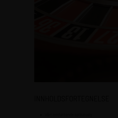
INNHOLDSFORTEGNELSE
Vårt omfattende spillutvalg