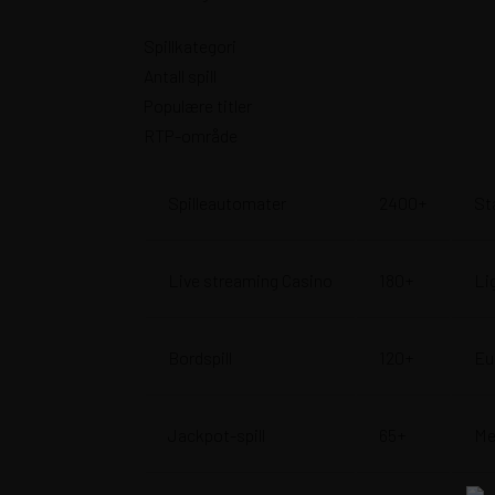
Spillkategori
Antall spill
Populære titler
RTP-område
Spilleautomater
2400+
St
Live streaming Casino
180+
Li
Bordspill
120+
Eu
Jackpot-spill
65+
Me
Manténte informado sobre nuestras últimas guías