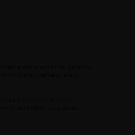
tas med en generøs generøs introduksjonspakke
 for å kunne gi reell reell spillerverdi
og turneringer med premiepotter. VIP-
, hvor høyere tiers låser opp opp særegne