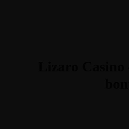
Conócenos
Escucha Ahora
Sobre Nosotros
Inspiración
Inicio
Sobre María
Podcast
Glosario
Bl
Recursos
Todos los Recursos
Guías
Conócenos
Escucha Ahora
Sobre Nosotros
Inspiración
Inicio
Sobre María
Podcast
Glosario
Bl
Lizaro Casino 
bon