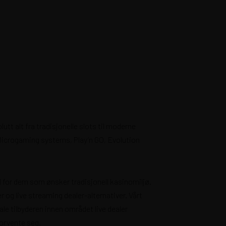
utt alt fra tradisjonelle slots til moderne
Microgaming systems, Play’n GO, Evolution
l for dem som ønsker tradisjonell kasinomiljø.
r og live streaming dealer-alternativer. Vårt
e tilbyderen innen området live dealer
forvente seg.