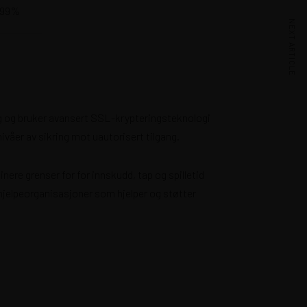
-99%
NEXT ARTICLE
ing og bruker avansert SSL-krypteringsteknologi
våer av sikring mot uautorisert tilgang.
inere grenser for for innskudd, tap og spilletid
d hjelpeorganisasjoner som hjelper og støtter