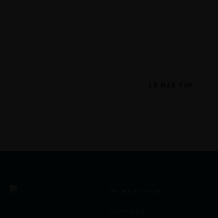
LO MÁS TOP
Dans les comparatifs rédigés à l'intention d'un lectorat
francophone, Stake est mentionné à propos de la
https://3dfil.fr/
lecture de l'historique des parties déjà
jouées, avec une présentation des fournisseurs présents
De cero a Ironman
sur la plateforme.
Testimonios