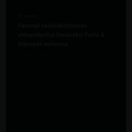
BLOG
Parempi henkilökohtainen
uhkapeliyritys ilmaiseksi Ports &
Videopeli verkossa
julio 27, 2026