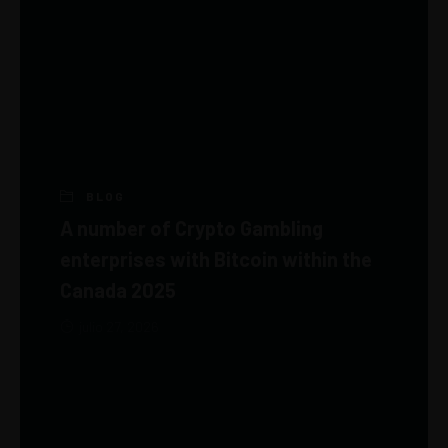
BLOG
A number of Crypto Gambling
enterprises with Bitcoin within the
Canada 2025
julio 27, 2026