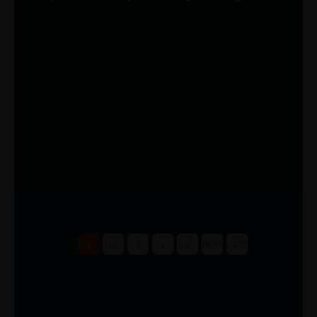
julio 27, 2026
1
2
3
4
5
NEXT
LAST
›
»