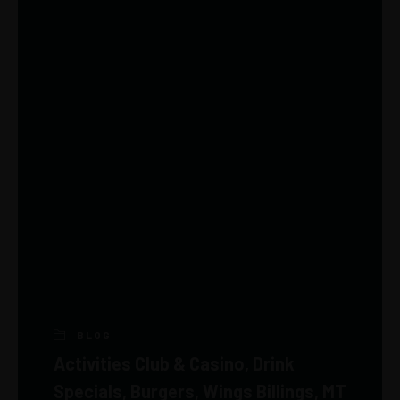
BLOG
Activities Club & Casino, Drink
Specials, Burgers, Wings Billings, MT