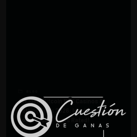
BLOG
21+ Ideal Bitcoin BTC Casinos &
Betting Sites 2026: Ideal Crypto
Local casino Picks Rated!
julio 27, 2026